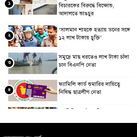
১
বিচারকের বিরুদ্ধে বিক্ষোভ,
আদালতে ভাঙচুর
‘সালমান শাহকে হত্যায় ডনের সঙ্গে
২
১২ লাখ টাকায় চুক্তি’
সমু‌দ্রে মাছ ধরতেও লাখ টাকা চাঁদা
৩
চান বিএনপি নেতা
ফ্যামিলি কার্ড শুমারির দায়িত্বে
৪
নিষিদ্ধ ছাত্রলীগ নেতা
ফ্যামিলি কার্ড শুমারিতে ছাত্রদল
৫
নেতাকর্মীদের নিয়োগের দাবিতে
ইউএনও কার্যালয় ঘেরাও