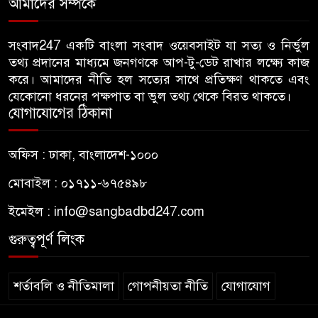
আমাদের সম্পর্কে
বিএনপি সরকার এলে জাতীয় পার্টি
৬
বা জামায়াত করলে উন্নয়ন পাবেন
সংবাদ247 একটি বাংলা সংবাদ ওয়েবসাইট যা সত্য ও নির্ভুল
কীভাবে- মির্জা ফখরুল
তথ্য প্রদানের মাধ্যমে জনগণকে আপ-টু-ডেট রাখার লক্ষ্যে কাজ
করে। আমাদের নীতি হল সত্যের সাথে প্রতিক্ষণ থাকতে এবং
রিজার্ভ চুরির প্রতিবেদন পেছাল ৯৭
যেকোনো ধরনের পক্ষপাত বা ভুল তথ্য থেকে বিরত থাকতে।
৭
বার
যোগাযোগের ঠিকানা
কল-কারখানা স্থাপন করে উপকূলের
অফিস : ঢাকা, বাংলাদেশ-১০০০
৮
বেকার সমস্যা সমাধান করা হবে:
মোবাইল : ০১৭১১-৬৭৫৪৯৮
প্রধানমন্ত্রী
ইমেইল :
info@sangbadbd247.com
ভারতকে খুশি করতেই বিএনপি
গুরুত্বপূর্ণ লিংক
৯
জুলাই জাদুঘরে সীমান্ত হত্যা ও
মোদিবিরোধী আন্দোলনের স্মৃতি
সরিয়েছে- আবু বাকের মজুমদার
শর্তাবলি ও নীতিমালা
গোপনীয়তা নীতি
যোগাযোগ