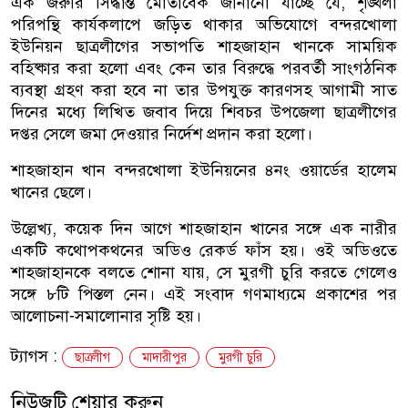
এক জরুরি সিদ্ধান্ত মোতাবেক জানানো যাচ্ছে যে, শৃঙ্খলা
পরিপন্থি কার্যকলাপে জড়িত থাকার অভিযোগে বন্দরখোলা
ইউনিয়ন ছাত্রলীগের সভাপতি শাহজাহান খানকে সাময়িক
বহিষ্কার করা হলো এবং কেন তার বিরুদ্ধে পরবর্তী সাংগঠনিক
ব্যবস্থা গ্রহণ করা হবে না তার উপযুক্ত কারণসহ আগামী সাত
দিনের মধ্যে লিখিত জবাব দিয়ে শিবচর উপজেলা ছাত্রলীগের
দপ্তর সেলে জমা দেওয়ার নির্দেশ প্রদান করা হলো।
শাহজাহান খান বন্দরখোলা ইউনিয়নের ৪নং ওয়ার্ডের হালেম
খানের ছেলে।
উল্লেখ্য, কয়েক দিন আগে শাহজাহান খানের সঙ্গে এক নারীর
একটি কথোপকথনের অডিও রেকর্ড ফাঁস হয়। ওই অডিওতে
শাহজাহানকে বলতে শোনা যায়, সে মুরগী চুরি করতে গেলেও
সঙ্গে ৮টি পিস্তল নেন। এই সংবাদ গণমাধ্যমে প্রকাশের পর
আলোচনা-সমালোনার সৃষ্টি হয়।
ট্যাগস :
ছাত্রলীগ
মাদারীপুর
মুরগী চুরি
নিউজটি শেয়ার করুন