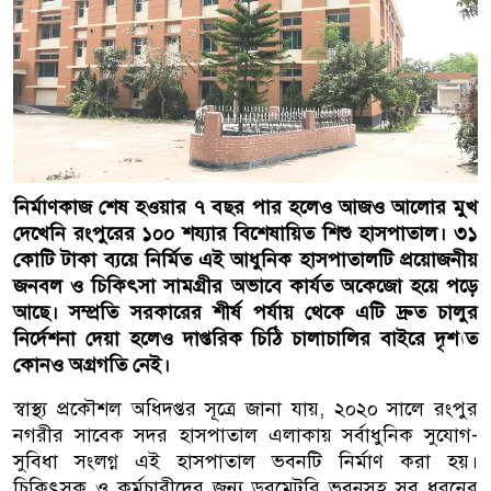
নির্মাণকাজ শেষ হওয়ার ৭ বছর পার হলেও আজও আলোর মুখ
দেখেনি রংপুরের ১০০ শয্যার বিশেষায়িত শিশু হাসপাতাল। ৩১
কোটি টাকা ব্যয়ে নির্মিত এই আধুনিক হাসপাতালটি প্রয়োজনীয়
জনবল ও চিকিৎসা সামগ্রীর অভাবে কার্যত অকেজো হয়ে পড়ে
আছে। সম্প্রতি সরকারের শীর্ষ পর্যায় থেকে এটি দ্রুত চালুর
নির্দেশনা দেয়া হলেও দাপ্তরিক চিঠি চালাচালির বাইরে দৃশ্যত
কোনও অগ্রগতি নেই।
স্বাস্থ্য প্রকৌশল অধিদপ্তর সূত্রে জানা যায়, ২০২০ সালে রংপুর
নগরীর সাবেক সদর হাসপাতাল এলাকায় সর্বাধুনিক সুযোগ-
সুবিধা সংলগ্ন এই হাসপাতাল ভবনটি নির্মাণ করা হয়।
চিকিৎসক ও কর্মচারীদের জন্য ডরমেটরি ভবনসহ সব ধরনের