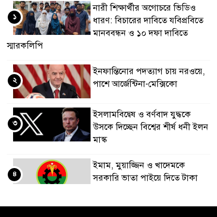
নারী শিক্ষার্থীর অগোচরে ভিডিও
১
ধারণ: বিচারের দাবিতে যবিপ্রবিতে
মানববন্ধন ও ১০ দফা দাবিতে
স্মারকলিপি
ইনফান্তিনোর পদত্যাগ চায় নরওয়ে,
২
পাশে আর্জেন্টিনা-মেক্সিকো
ইসলামবিদ্বেষ ও বর্ণবাদ যুদ্ধকে
৩
উসকে দিচ্ছেন বিশ্বের শীর্ষ ধনী ইলন
মাস্ক
ইমাম, মুয়াজ্জিন ও খাদেমকে
৪
সরকারি ভাতা পাইয়ে দিতে টাকা
আদায়, পদ হারালেন বিএনপির ২
নেতা