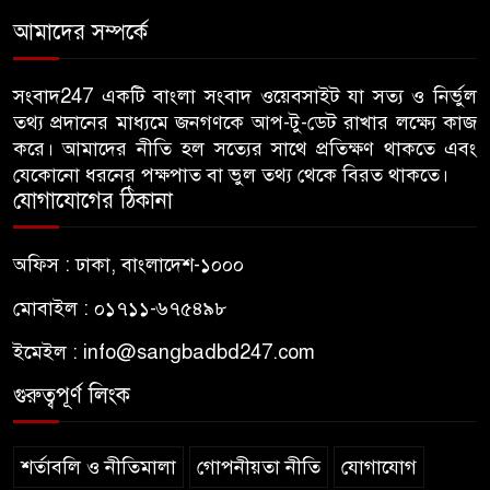
গাছ-বাঁশ দিয়ে বানানো সাঁকো লাল
আমাদের সম্পর্কে
৫
ফিতা কেটে উদ্বোধন করলেন
বিএনপি নেতা
সংবাদ247 একটি বাংলা সংবাদ ওয়েবসাইট যা সত্য ও নির্ভুল
তথ্য প্রদানের মাধ্যমে জনগণকে আপ-টু-ডেট রাখার লক্ষ্যে কাজ
জন্মনিবন্ধন সংশোধনের নামে অর্থ
করে। আমাদের নীতি হল সত্যের সাথে প্রতিক্ষণ থাকতে এবং
৬
নেয়ায় কৃষকদল নেতাকে অব্যাহতি
যেকোনো ধরনের পক্ষপাত বা ভুল তথ্য থেকে বিরত থাকতে।
যোগাযোগের ঠিকানা
জবিতে ছাত্রদলের হামলায় ভেঙে
৭
অফিস : ঢাকা, বাংলাদেশ-১০০০
গেছে চোয়াল, কথা বলতে না পেরে
কাগজে লিখছেন জবির নেয়ামত
মোবাইল : ০১৭১১-৬৭৫৪৯৮
ইমেইল :
info@sangbadbd247.com
ঢাকা আলিয়া মাদ্রাসায় শিবিরের
৮
প্রবেশে বাধা, ভেতরে ছাত্রদলের
গুরুত্বপূর্ণ লিংক
নেতাকর্মীরা
শর্তাবলি ও নীতিমালা
গোপনীয়তা নীতি
যোগাযোগ
হিন্দু নারীর ঘর থেকে উলঙ্গ অবস্থায়
৯