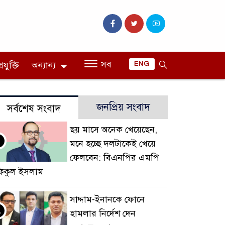
সব
রযুক্তি
অন্যান্য
ENG
জনপ্রিয় সংবাদ
সর্বশেষ সংবাদ
ছয় মাসে অনেক খেয়েছেন,
মনে হচ্ছে দলটাকেই খেয়ে
ফেলবেন: বিএনপির এমপি
িকুল ইসলাম
সাদ্দাম-ইনানকে ফোনে
২
হামলার নির্দেশ দেন