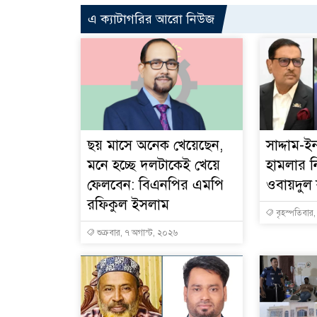
এ ক্যাটাগরির আরো নিউজ
ছয় মাসে অনেক খেয়েছেন,
সাদ্দাম-
মনে হচ্ছে দলটাকেই খেয়ে
হামলার ন
ফেলবেন: বিএনপির এমপি
ওবায়দুল
রফিকুল ইসলাম
বৃহস্পতিবার
শুক্রবার, ৭ অগাস্ট, ২০২৬