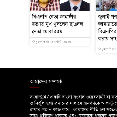
বিএনপি নেতা জাহাঙ্গীর
জুলাই গণঅ
হত্যায় মুখ খুললেন ছাত্রদল
জামায়াতে
নেতা মোকাররম
বিএনপির
করায় সা
বৃহস্পতিবার, ৬ অগাস্ট, ২০২৬
বৃহস্পতিবার
আমাদের সম্পর্কে
সংবাদ247 একটি বাংলা সংবাদ ওয়েবসাইট যা সত্
ও নির্ভুল তথ্য প্রদানের মাধ্যমে জনগণকে আপ-টু-
রাখার লক্ষ্যে কাজ করে। আমাদের নীতি হল সত্যে
সাথে প্রতিক্ষণ থাকতে এবং যেকোনো ধরনের পক্ষ