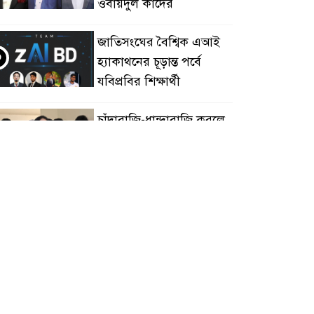
ওবায়দুল কাদের
জাতিসংঘের বৈশ্বিক এআই
৩
হ্যাকাথনের চূড়ান্ত পর্বে
যবিপ্রবির শিক্ষার্থী
চাঁদাবাজি-ধান্দাবাজি করলে
৪
আপনারাই আবার
স্বৈরাচারকে বরণ করে নিয়ে
সবেন
বিএনপি নেতা জাহাঙ্গীর
৫
হত্যায় মুখ খুললেন ছাত্রদল
নেতা মোকাররম
জুলাই গণঅভ্যুত্থান দিবসে
৬