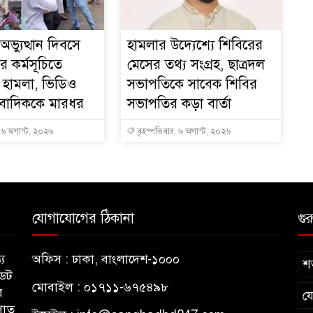
ভ্যুত্থান দিবসে
হামলার উদ্যেশ্যে শিবিরের
র কর্মসূচিতে
মেসের তথ্য সংগ্রহ, ছাত্রদল
 হামলা, ভিডিও
সভাপতিকে সাবেক শিবির
ংবাদিককে মারধর
সভাপতির কড়া বার্তা
, ৬ অগাস্ট, ২০২৬
বৃহস্পতিবার, ৬ অগাস্ট, ২০২৬
যোগাযোগের ঠিকানা
গুর
য
অফিস : ঢাকা, বাংলাদেশ-১০০০
শর
ডেট
মোবাইল : ০১৭১১-৬৭৫৪৯৮
র
য
পাত