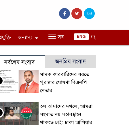
সব
রযুক্তি
অন্যান্য
ENG
জনপ্রিয় সংবাদ
সর্বশেষ সংবাদ
মাদক কারবারিদের ধরতে
পুরস্কার ঘোষণা বিএনপি
নেতার
হল আমাদের দখলে, আমরা
২
সংঘাত নয় সহাবস্থানে
থাকতে চাই: ঢাকা আলিয়ার