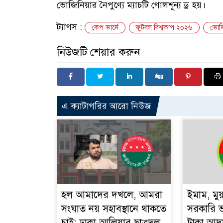
ভোজিনিয়ার নৈপুণ্যে ম্যাচটি গোলশূন্য ড্র হয়।
ট্যাগস :
কেপ ভার্দে
ফুটবল বিশ্বকাপ ২০২৬
ভোজ
নিউজটি শেয়ার করুন
এ ক্যাটাগরির আরো নিউজ
হল আমাদের দখলে, আমরা
ইমাম, মু
সংঘাত নয় সহাবস্থানে থাকতে
সরকারি ভ
চাই: ঢাকা আলিয়ার ছাত্রদল
টাকা আদ