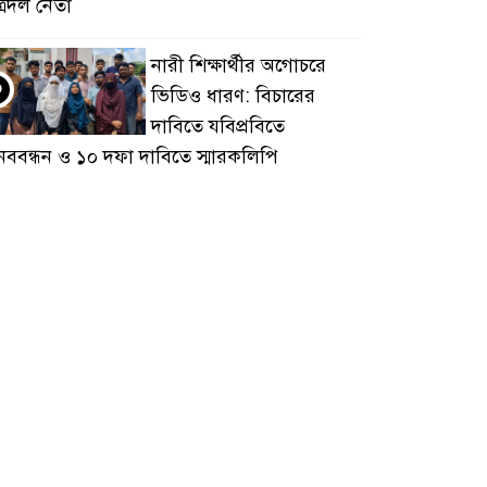
ত্রদল নেতা
নারী শিক্ষার্থীর অগোচরে
৩
ভিডিও ধারণ: বিচারের
দাবিতে যবিপ্রবিতে
নববন্ধন ও ১০ দফা দাবিতে স্মারকলিপি
ইনফান্তিনোর পদত্যাগ চায়
৪
নরওয়ে, পাশে আর্জেন্টিনা-
মেক্সিকো
ইসলামবিদ্বেষ ও বর্ণবাদ
৫
যুদ্ধকে উসকে দিচ্ছেন বিশ্বের
শীর্ষ ধনী ইলন মাস্ক
ইমাম, মুয়াজ্জিন ও খাদেমকে
৬