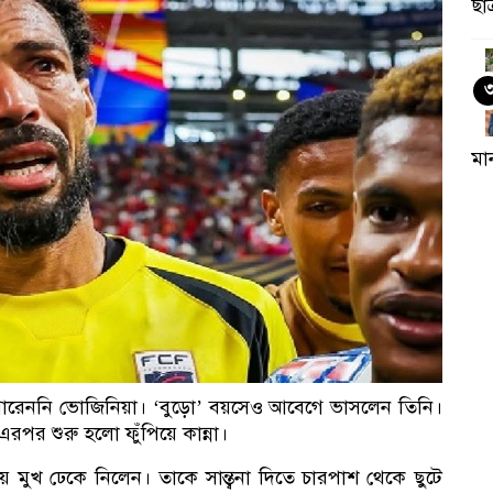
ছা
মা
পারেননি ভোজিনিয়া। ‘বুড়ো’ বয়সেও আবেগে ভাসলেন তিনি।
রপর শুরু হলো ফুঁপিয়ে কান্না।
 মুখ ঢেকে নিলেন। তাকে সান্ত্বনা দিতে চারপাশ থেকে ছুটে