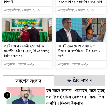
শিক্ষার্থী
সাবেক শিবির সভাপতির কড়া বার্তা
বৃহস্পতিবার, ৬ অগাস্ট, ২০২৬
বৃহস্পতিবার, ৬ অগাস্ট, ২০২৬
জাবির আল-বেরুনী হলে আটক
আপনি কেন দেশে এসেছেন?
ছাত্রলীগ কর্মীকে ছেড়ে দিতে জাকসু
উত্তরে যা বলেছিলেন মীর কাশেম
ভিপির তদবির
আলী
বুধবার, ৫ অগাস্ট, ২০২৬
বুধবার, ৫ অগাস্ট, ২০২৬
জনপ্রিয় সংবাদ
সর্বশেষ সংবাদ
ছয় মাসে অনেক খেয়েছেন, মনে হচ্ছে
১
দলটাকেই খেয়ে ফেলবেন: বিএনপির
এমপি রফিকুল ইসলাম