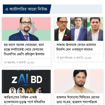
এ ক্যাটাগরির আরো নিউজ
ছয় মাসে অনেক খেয়েছেন, মনে
সাদ্দাম-ইনানকে ফোনে হামলার
হচ্ছে দলটাকেই খেয়ে ফেলবেন:
নির্দেশ দেন ওবায়দুল কাদের
বিএনপির এমপি রফিকুল ইসলাম
বৃহস্পতিবার, ৬ অগাস্ট, ২০২৬
শুক্রবার, ৭ অগাস্ট, ২০২৬
জাতিসংঘের বৈশ্বিক এআই
হামলার উদ্যেশ্যে শিবিরের মেসের
হ্যাকাথনের চূড়ান্ত পর্বে যবিপ্রবির
তথ্য সংগ্রহ, ছাত্রদল সভাপতিকে