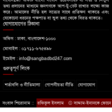
তথ্য প্রদানের মাধ্যমে জনগণকে আপ-টু-ডেট রাখার লক্ষ্যে কাজ
হামলা, ভিডিও করায় সাংবাদিককে
করে। আমাদের নীতি হল সত্যের সাথে প্রতিক্ষণ থাকতে এবং
মারধর
যেকোনো ধরনের পক্ষপাত বা ভুল তথ্য থেকে বিরত থাকতে।
যোগাযোগের ঠিকানা
হামলার উদ্যেশ্যে শিবিরের মেসের
৭
তথ্য সংগ্রহ, ছাত্রদল সভাপতিকে
অফিস : ঢাকা, বাংলাদেশ-১০০০
সাবেক শিবির সভাপতির কড়া বার্তা
মোবাইল : ০১৭১১-৬৭৫৪৯৮
জাবির আল-বেরুনী হলে আটক
৮
ইমেইল :
info@sangbadbd247.com
ছাত্রলীগ কর্মীকে ছেড়ে দিতে জাকসু
ভিপির তদবির
গুরুত্বপূর্ণ লিংক
বিএনপি নেতাদের ফুল দিয়ে মঞ্চে
৯
শর্তাবলি ও নীতিমালা
গোপনীয়তা নীতি
যোগাযোগ
উঠলেন আ.লীগ নেতা
© sangbadbd247
আপনি কেন দেশে এসেছেন? উত্তরে
েন: বিএনপির এমপি রফিকুল ইসলাম
সংবাদ শিরোনাম ::
সাদ্দাম-ইনানকে ফোনে হাম
১০
.
যা বলেছিলেন মীর কাশেম আলী