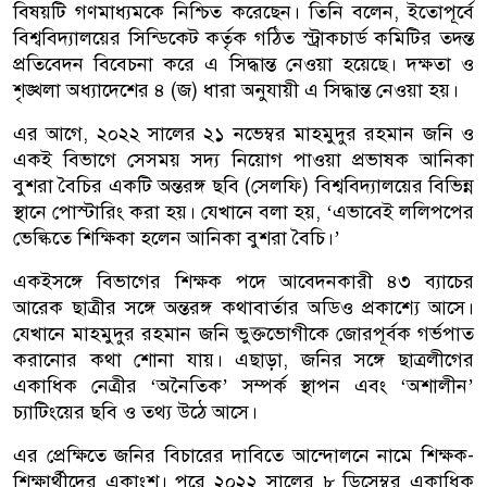
বিষয়টি গণমাধ্যমকে নিশ্চিত করেছেন। তিনি বলেন, ইতোপূর্বে
বিশ্ববিদ্যালয়ের সিন্ডিকেট কর্তৃক গঠিত স্ট্রাকচার্ড কমিটির তদন্ত
প্রতিবেদন বিবেচনা করে এ সিদ্ধান্ত নেওয়া হয়েছে। দক্ষতা ও
শৃঙ্খলা অধ্যাদেশের ৪ (জ) ধারা অনুযায়ী এ সিদ্ধান্ত নেওয়া হয়।
এর আগে, ২০২২ সালের ২১ নভেম্বর মাহমুদুর রহমান জনি ও
একই বিভাগে সেসময় সদ্য নিয়োগ পাওয়া প্রভাষক আনিকা
বুশরা বৈচির একটি অন্তরঙ্গ ছবি (সেলফি) বিশ্ববিদ্যালয়ের বিভিন্ন
স্থানে পোস্টারিং করা হয়। যেখানে বলা হয়, ‘এভাবেই ললিপপের
ভেল্কিতে শিক্ষিকা হলেন আনিকা বুশরা বৈচি।’
একইসঙ্গে বিভাগের শিক্ষক পদে আবেদনকারী ৪৩ ব্যাচের
আরেক ছাত্রীর সঙ্গে অন্তরঙ্গ কথাবার্তার অডিও প্রকাশ্যে আসে।
যেখানে মাহমুদুর রহমান জনি ভুক্তভোগীকে জোরপূর্বক গর্ভপাত
করানোর কথা শোনা যায়। এছাড়া, জনির সঙ্গে ছাত্রলীগের
একাধিক নেত্রীর ‘অনৈতিক’ সম্পর্ক স্থাপন এবং ‘অশালীন’
চ্যাটিংয়ের ছবি ও তথ্য উঠে আসে।
এর প্রেক্ষিতে জনির বিচারের দাবিতে আন্দোলনে নামে শিক্ষক-
শিক্ষার্থীদের একাংশ। পরে ২০২২ সালের ৮ ডিসেম্বর একাধিক