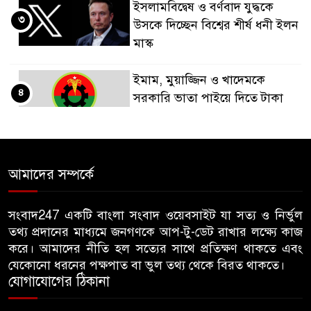
ইসলামবিদ্বেষ ও বর্ণবাদ যুদ্ধকে
৩
উসকে দিচ্ছেন বিশ্বের শীর্ষ ধনী ইলন
মাস্ক
ইমাম, মুয়াজ্জিন ও খাদেমকে
৪
সরকারি ভাতা পাইয়ে দিতে টাকা
আদায়, পদ হারালেন বিএনপির ২
নেতা
গাছ-বাঁশ দিয়ে বানানো সাঁকো লাল
আমাদের সম্পর্কে
৫
ফিতা কেটে উদ্বোধন করলেন
বিএনপি নেতা
সংবাদ247 একটি বাংলা সংবাদ ওয়েবসাইট যা সত্য ও নির্ভুল
তথ্য প্রদানের মাধ্যমে জনগণকে আপ-টু-ডেট রাখার লক্ষ্যে কাজ
জন্মনিবন্ধন সংশোধনের নামে অর্থ
করে। আমাদের নীতি হল সত্যের সাথে প্রতিক্ষণ থাকতে এবং
৬
নেয়ায় কৃষকদল নেতাকে অব্যাহতি
যেকোনো ধরনের পক্ষপাত বা ভুল তথ্য থেকে বিরত থাকতে।
যোগাযোগের ঠিকানা
জবিতে ছাত্রদলের হামলায় ভেঙে