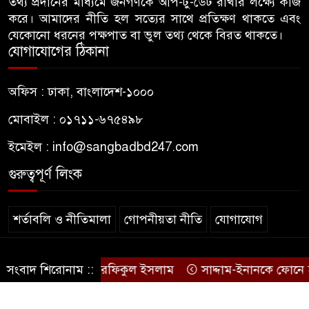
তথ্য প্রদানের মাধ্যমে জনগণকে আপ-টু-ডেট রাখার লক্ষ্যে কাজ
হামলা, ভিডিও করায় সাংবাদিককে
করে। আমাদের নীতি হল সত্যের সাথে প্রতিক্ষণ থাকতে এবং
মারধর
যেকোনো ধরনের পক্ষপাত বা ভুল তথ্য থেকে বিরত থাকতে।
যোগাযোগের ঠিকানা
হামলার উদ্যেশ্যে শিবিরের মেসের
৭
তথ্য সংগ্রহ, ছাত্রদল সভাপতিকে
অফিস : ঢাকা, বাংলাদেশ-১০০০
সাবেক শিবির সভাপতির কড়া বার্তা
মোবাইল : ০১৭১১-৬৭৫৪৯৮
জাবির আল-বেরুনী হলে আটক
৮
ইমেইল :
info@sangbadbd247.com
ছাত্রলীগ কর্মীকে ছেড়ে দিতে জাকসু
ভিপির তদবির
গুরুত্বপূর্ণ লিংক
বিএনপি নেতাদের ফুল দিয়ে মঞ্চে
৯
শর্তাবলি ও নীতিমালা
গোপনীয়তা নীতি
যোগাযোগ
উঠলেন আ.লীগ নেতা
© sangbadbd247
আপনি কেন দেশে এসেছেন? উত্তরে
ন: বিএনপির এমপি রফিকুল ইসলাম
সংবাদ শিরোনাম ::
সাদ্দাম-ইনানকে ফোনে হামলা
১০
.
যা বলেছিলেন মীর কাশেম আলী