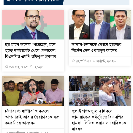
ছয় মাসে অনেক খেয়েছেন, মনে
সাদ্দাম-ইনানকে ফোনে হামলার
হচ্ছে দলটাকেই খেয়ে ফেলবেন:
নির্দেশ দেন ওবায়দুল কাদের
বিএনপির এমপি রফিকুল ইসলাম
বৃহস্পতিবার, ৬ অগাস্ট, ২০২৬
শুক্রবার, ৭ অগাস্ট, ২০২৬
চাঁদাবাজি-ধান্দাবাজি করলে
জুলাই গণঅভ্যুত্থান দিবসে
আপনারাই আবার স্বৈরাচারকে বরণ
জামায়াতের কর্মসূচিতে বিএনপির
করে নিয়ে আসবেন
হামলা, ভিডিও করায় সাংবাদিককে
মারধর