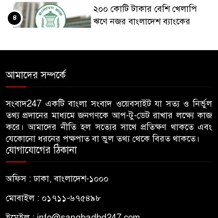
২০০ কোটি টাকার বেশি খেলাপি
৪
ঋণে নজর বাংলাদেশ ব্যাংকের
মাদক কারবারিদের ধরতে পুরস্কার
৫
ঘোষণা বিএনপি নেতার
আমাদের সম্পর্কে
হল আমাদের দখলে, আমরা সংঘাত
সংবাদ247 একটি বাংলা সংবাদ ওয়েবসাইট যা সত্য ও নির্ভুল
৬
নয় সহাবস্থানে থাকতে চাই: ঢাকা
তথ্য প্রদানের মাধ্যমে জনগণকে আপ-টু-ডেট রাখার লক্ষ্যে কাজ
আলিয়ার ছাত্রদল নেতা
করে। আমাদের নীতি হল সত্যের সাথে প্রতিক্ষণ থাকতে এবং
যেকোনো ধরনের পক্ষপাত বা ভুল তথ্য থেকে বিরত থাকতে।
নারী শিক্ষার্থীর অগোচরে ভিডিও
যোগাযোগের ঠিকানা
৭
ধারণ: বিচারের দাবিতে যবিপ্রবিতে
মানববন্ধন ও ১০ দফা দাবিতে
অফিস : ঢাকা, বাংলাদেশ-১০০০
স্মারকলিপি
মোবাইল : ০১৭১১-৬৭৫৪৯৮
ইনফান্তিনোর পদত্যাগ চায় নরওয়ে,
ইমেইল :
info@sangbadbd247.com