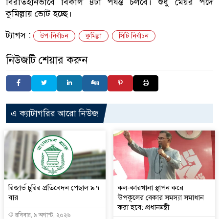
বিরতিহীনভাবে বিকাল ৪টা পর্যন্ত চলবে। শুধু মেয়র পদে
কুমিল্লায় ভোট হচ্ছে।
ট্যাগস :
উপ-নির্বাচন
কুমিল্লা
সিটি নির্বাচন
নিউজটি শেয়ার করুন
এ ক্যাটাগরির আরো নিউজ
রিজার্ভ চুরির প্রতিবেদন পেছাল ৯৭
কল-কারখানা স্থাপন করে
বার
উপকূলের বেকার সমস্যা সমাধান
করা হবে: প্রধানমন্ত্রী
রবিবার, ৯ অগাস্ট, ২০২৬