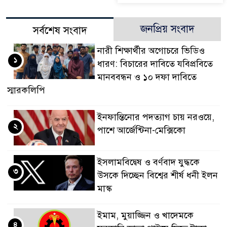
জনপ্রিয় সংবাদ
সর্বশেষ সংবাদ
নারী শিক্ষার্থীর অগোচরে ভিডিও
১
ধারণ: বিচারের দাবিতে যবিপ্রবিতে
মানববন্ধন ও ১০ দফা দাবিতে
স্মারকলিপি
ইনফান্তিনোর পদত্যাগ চায় নরওয়ে,
২
পাশে আর্জেন্টিনা-মেক্সিকো
ইসলামবিদ্বেষ ও বর্ণবাদ যুদ্ধকে
৩
উসকে দিচ্ছেন বিশ্বের শীর্ষ ধনী ইলন
মাস্ক
ইমাম, মুয়াজ্জিন ও খাদেমকে
৪