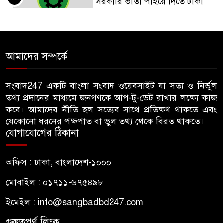
সরকারি ভাতা পাইয়ে দিতে টাকা
আদায়, পদ হারালেন বিএনপির ২
নেতা
গাছ-বাঁশ দিয়ে বানানো সাঁকো লাল
আমাদের সম্পর্কে
৫
ফিতা কেটে উদ্বোধন করলেন
বিএনপি নেতা
সংবাদ247 একটি বাংলা সংবাদ ওয়েবসাইট যা সত্য ও নির্ভুল
তথ্য প্রদানের মাধ্যমে জনগণকে আপ-টু-ডেট রাখার লক্ষ্যে কাজ
জন্মনিবন্ধন সংশোধনের নামে অর্থ
করে। আমাদের নীতি হল সত্যের সাথে প্রতিক্ষণ থাকতে এবং
৬
নেয়ায় কৃষকদল নেতাকে অব্যাহতি
যেকোনো ধরনের পক্ষপাত বা ভুল তথ্য থেকে বিরত থাকতে।
যোগাযোগের ঠিকানা
জবিতে ছাত্রদলের হামলায় ভেঙে
৭
অফিস : ঢাকা, বাংলাদেশ-১০০০
গেছে চোয়াল, কথা বলতে না পেরে
কাগজে লিখছেন জবির নেয়ামত
মোবাইল : ০১৭১১-৬৭৫৪৯৮
ইমেইল :
info@sangbadbd247.com
ঢাকা আলিয়া মাদ্রাসায় শিবিরের
৮
প্রবেশে বাধা, ভেতরে ছাত্রদলের
গুরুত্বপূর্ণ লিংক