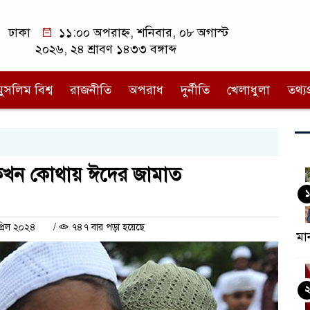
ঢাকা
১১:০০ অপরাহ্ন, শনিবার, ০৮ অগাস্ট
২০২৬, ২৪ শ্রাবণ ১৪৩৩ বঙ্গাব্দ
মুসলিম বিশ্ব
রাজনীতি
অপরাধ
দুর্নীতি
খেলাধুলা
তথ্যপ্
কখন কোথায় ঈদের জামাত
১
্রিল ২০২৪
/
৭৪৭ বার পড়া হয়েছে
মা