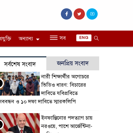
সব
রযুক্তি
অন্যান্য
ENG
জনপ্রিয় সংবাদ
সর্বশেষ সংবাদ
নারী শিক্ষার্থীর অগোচরে
ভিডিও ধারণ: বিচারের
দাবিতে যবিপ্রবিতে
নববন্ধন ও ১০ দফা দাবিতে স্মারকলিপি
ইনফান্তিনোর পদত্যাগ চায়
২
নরওয়ে, পাশে আর্জেন্টিনা-