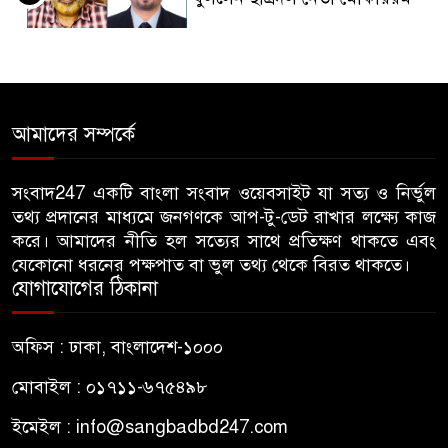
জুলাই গণঅভ্যুত্থান দিবসে
৫
জামায়াতের কর্মসূচিতে বিএনপির
হামলা, ভিডিও করায় সাংবাদিককে
আমাদের সম্পর্কে
মারধর
হামলার উদ্যেশ্যে শিবিরের মেসের
সংবাদ247 একটি বাংলা সংবাদ ওয়েবসাইট যা সত্য ও নির্ভুল
৬
তথ্য প্রদানের মাধ্যমে জনগণকে আপ-টু-ডেট রাখার লক্ষ্যে কাজ
তথ্য সংগ্রহ, ছাত্রদল সভাপতিকে
করে। আমাদের নীতি হল সত্যের সাথে প্রতিক্ষণ থাকতে এবং
সাবেক শিবির সভাপতির কড়া বার্তা
যেকোনো ধরনের পক্ষপাত বা ভুল তথ্য থেকে বিরত থাকতে।
যোগাযোগের ঠিকানা
জাবির আল-বেরুনী হলে আটক
৭
ছাত্রলীগ কর্মীকে ছেড়ে দিতে জাকসু
অফিস : ঢাকা, বাংলাদেশ-১০০০
ভিপির তদবির
মোবাইল : ০১৭১১-৬৭৫৪৯৮
বিএনপি নেতাদের ফুল দিয়ে মঞ্চে
৮
ইমেইল :
info@sangbadbd247.com
উঠলেন আ.লীগ নেতা