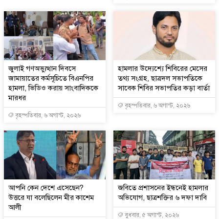
জুলাই গণঅভ্যুত্থান দিবসে
হামলার উদ্যেশ্যে শিবিরের মেসের
জামায়াতের কর্মসূচিতে বিএনপির
তথ্য সংগ্রহ, ছাত্রদল সভাপতিকে
হামলা, ভিডিও করায় সাংবাদিককে
সাবেক শিবির সভাপতির কড়া বার্তা
মারধর
বৃহস্পতিবার, ৬ অগাস্ট, ২০২৬
বৃহস্পতিবার, ৬ অগাস্ট, ২০২৬
আপনি কেন দেশে এসেছেন?
জবিতে প্রশাসনের ইন্ধনেই হামলার
উত্তরে যা বলেছিলেন মীর কাশেম
অভিযোগ, ছাত্রশক্তির ৬ দফা দাবি
আলী
বুধবার, ৫ অগাস্ট, ২০২৬