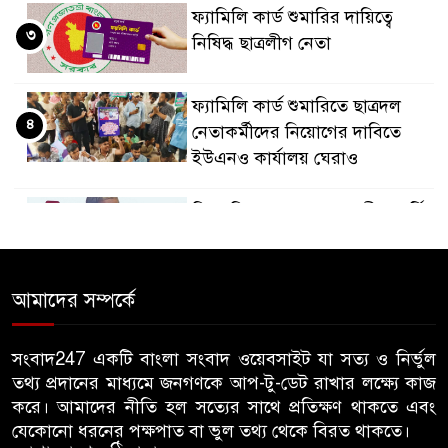
ফ্যামিলি কার্ড শুমারির দায়িত্বে
৩
নিষিদ্ধ ছাত্রলীগ নেতা
ফ্যামিলি কার্ড শুমারিতে ছাত্রদল
৪
নেতাকর্মীদের নিয়োগের দাবিতে
ইউএনও কার্যালয় ঘেরাও
বিএনপি সরকার এলে জাতীয় পার্টি
৫
বা জামায়াত করলে উন্নয়ন পাবেন
কীভাবে- মির্জা ফখরুল
আমাদের সম্পর্কে
রিজার্ভ চুরির প্রতিবেদন পেছাল ৯৭
৬
বার
সংবাদ247 একটি বাংলা সংবাদ ওয়েবসাইট যা সত্য ও নির্ভুল
তথ্য প্রদানের মাধ্যমে জনগণকে আপ-টু-ডেট রাখার লক্ষ্যে কাজ
কল-কারখানা স্থাপন করে উপকূলের
করে। আমাদের নীতি হল সত্যের সাথে প্রতিক্ষণ থাকতে এবং
৭
যেকোনো ধরনের পক্ষপাত বা ভুল তথ্য থেকে বিরত থাকতে।
বেকার সমস্যা সমাধান করা হবে: