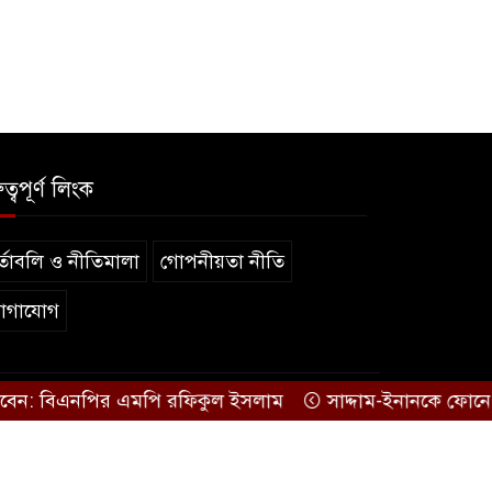
ুত্বপূর্ণ লিংক
্তাবলি ও নীতিমালা
গোপনীয়তা নীতি
োগাযোগ
 বিএনপির এমপি রফিকুল ইসলাম
সাদ্দাম-ইনানকে ফোনে হামলার 
.