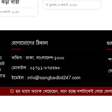
কড়া বার্তা
বুধবার, ৫ অগাস্ট, ২০২৬
, ৬ অগাস্ট, ২০২৬
যোগাযোগের ঠিকানা
গুর
য
অফিস : ঢাকা, বাংলাদেশ-১০০০
শর
ডেট
মোবাইল : ০১৭১১-৬৭৫৪৯৮
র
য
পাত
ইমেইল :
info@sangbadbd247.com
ছয় মাসে অনেক খেয়েছেন, মনে হচ্ছে দলটাকেই খেয়ে ফেলবেন: