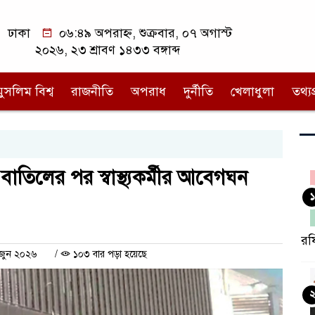
ঢাকা
০৬:৪৯ অপরাহ্ন, শুক্রবার, ০৭ অগাস্ট
২০২৬, ২৩ শ্রাবণ ১৪৩৩ বঙ্গাব্দ
মুসলিম বিশ্ব
রাজনীতি
অপরাধ
দুর্নীতি
খেলাধুলা
তথ্যপ্
বাতিলের পর স্বাস্থ্যকর্মীর আবেগঘন
১
রফ
 জুন ২০২৬
/
১০৩ বার পড়া হয়েছে