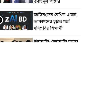
ওবায়দুল কাদের
জাতিসংঘের বৈশ্বিক এআই
৩
হ্যাকাথনের চূড়ান্ত পর্বে
যবিপ্রবির শিক্ষার্থী
চাঁদাবাজি-ধান্দাবাজি করলে
৪
আপনারাই আবার
স্বৈরাচারকে বরণ করে নিয়ে
সবেন
বিএনপি নেতা জাহাঙ্গীর
৫
হত্যায় মুখ খুললেন ছাত্রদল
নেতা মোকাররম
জুলাই গণঅভ্যুত্থান দিবসে
৬