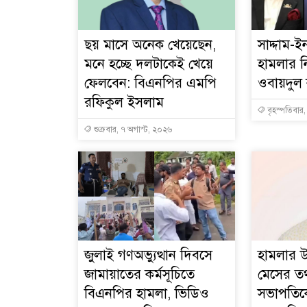
ছয় মাসে অনেক খেয়েছেন,
সাদ্দাম-
মনে হচ্ছে দলটাকেই খেয়ে
হামলার ন
ফেলবেন: বিএনপির এমপি
ওবায়দুল
রফিকুল ইসলাম
বৃহস্পতিবার
শুক্রবার, ৭ অগাস্ট, ২০২৬
জুলাই গণঅভ্যুত্থান দিবসে
হামলার উ
জামায়াতের কর্মসূচিতে
মেসের তথ্
বিএনপির হামলা, ভিডিও
সভাপতিক