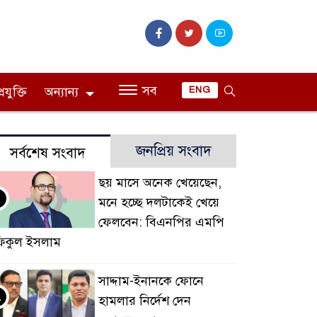
সব
রযুক্তি
অন্যান্য
ENG
জনপ্রিয় সংবাদ
সর্বশেষ সংবাদ
ছয় মাসে অনেক খেয়েছেন,
মনে হচ্ছে দলটাকেই খেয়ে
ফেলবেন: বিএনপির এমপি
িকুল ইসলাম
সাদ্দাম-ইনানকে ফোনে
২
হামলার নির্দেশ দেন