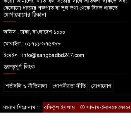
করে। আমাদের নীতি হল সত্যের সাথে প্রতিক্ষণ থাকতে এবং
মারধর
যেকোনো ধরনের পক্ষপাত বা ভুল তথ্য থেকে বিরত থাকতে।
যোগাযোগের ঠিকানা
হামলার উদ্যেশ্যে শিবিরের মেসের
৭
তথ্য সংগ্রহ, ছাত্রদল সভাপতিকে
অফিস : ঢাকা, বাংলাদেশ-১০০০
সাবেক শিবির সভাপতির কড়া বার্তা
মোবাইল : ০১৭১১-৬৭৫৪৯৮
জাবির আল-বেরুনী হলে আটক
৮
ইমেইল :
info@sangbadbd247.com
ছাত্রলীগ কর্মীকে ছেড়ে দিতে জাকসু
ভিপির তদবির
গুরুত্বপূর্ণ লিংক
বিএনপি নেতাদের ফুল দিয়ে মঞ্চে
৯
শর্তাবলি ও নীতিমালা
গোপনীয়তা নীতি
যোগাযোগ
উঠলেন আ.লীগ নেতা
© sangbadbd247
আপনি কেন দেশে এসেছেন? উত্তরে
েন: বিএনপির এমপি রফিকুল ইসলাম
সংবাদ শিরোনাম ::
সাদ্দাম-ইনানকে ফোনে হাম
১০
.
যা বলেছিলেন মীর কাশেম আলী