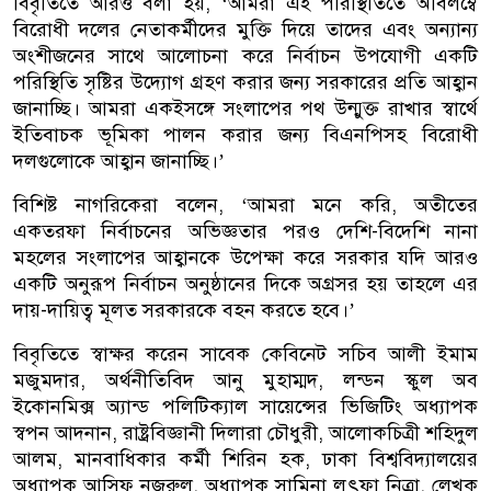
বিবৃতিতে আরও বলা হয়, ‘আমরা এই পরিস্থিতিতে অবিলম্বে
বিরোধী দলের নেতাকর্মীদের মুক্তি দিয়ে তাদের এবং অন্যান্য
অংশীজনের সাথে আলোচনা করে নির্বাচন উপযোগী একটি
পরিস্থিতি সৃষ্টির উদ্যোগ গ্রহণ করার জন্য সরকারের প্রতি আহ্বান
জানাচ্ছি। আমরা একইসঙ্গে সংলাপের পথ উন্মুক্ত রাখার স্বার্থে
ইতিবাচক ভূমিকা পালন করার জন্য বিএনপিসহ বিরোধী
দলগুলোকে আহ্বান জানাচ্ছি।’
বিশিষ্ট নাগরিকেরা বলেন, ‘আমরা মনে করি, অতীতের
একতরফা নির্বাচনের অভিজ্ঞতার পরও দেশি-বিদেশি নানা
মহলের সংলাপের আহ্বানকে উপেক্ষা করে সরকার যদি আরও
একটি অনুরূপ নির্বাচন অনুষ্ঠানের দিকে অগ্রসর হয় তাহলে এর
দায়-দায়িত্ব মূলত সরকারকে বহন করতে হবে।’
বিবৃতিতে স্বাক্ষর করেন সাবেক কেবিনেট সচিব আলী ইমাম
মজুমদার, অর্থনীতিবিদ আনু মুহাম্মদ, লন্ডন স্কুল অব
ইকোনমিক্স অ্যান্ড পলিটিক্যাল সায়েন্সের ভিজিটিং অধ্যাপক
স্বপন আদনান, রাষ্ট্রবিজ্ঞানী দিলারা চৌধুরী, আলোকচিত্রী শহিদুল
আলম, মানবাধিকার কর্মী শিরিন হক, ঢাকা বিশ্ববিদ্যালয়ের
অধ্যাপক আসিফ নজরুল, অধ্যাপক সামিনা লুৎফা নিত্রা, লেখক