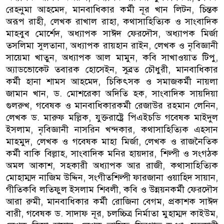
রেহনুমা আহমেদ, মানবাধিকার কর্মী নূর খান লিটন, চিন্তক
অরূপ রাহী, লেখক রাখাল রাহা, কথাসাহিত্যিক ও সাংবাদিক
মাহবুব মোর্শেদ, অধ্যাপক সাঈদ ফেরদৌস, অধ্যাপক মির্জা
তসলিমা সুলতানা, অধ্যাপক রায়হান রাইন, লেখক ও নৃবিজ্ঞানী
সায়েমা খাতুন, অধ্যাপক আল মামুন, কবি সাখাওয়াত টিপু,
অ্যাডভোকেট তবারক হোসেইন, সুব্রত চৌধুরী, মানবাধিকার
কর্মী হানা শামস আহমেদ, চিকিৎসক ও সমাজকর্মী নায়লা
জামান খান, ড. মোশরেকা অদিতি হক, সাংবাদিক সায়দিয়া
গুলরুখ, গবেষক ও মানবাধিকারকর্মী রেজাউর রহমান লেনিন,
লেখক ড. মারুফ মল্লিক, যুক্তরাষ্ট্রে পিএইচডি গবেষক মাইদুল
ইসলাম, নৃবিজ্ঞানী নাসরিন খন্দকার, কথাসাহিত্যিক এহ্সান
মাহমুদ, লেখক ও গবেষক মাহা মির্জা, লেখক ও রাজনৈতিক
কর্মী বাকি বিল্লাহ, সাংবাদিক মনির হায়দার, শিল্পী ও সংগঠক
অমল আকাশ, সহকারী অধ্যাপক আর রাজী, কথাসাহিত্যিক
মোহাম্মদ নাজিম উদ্দিন, সংগীতশিল্পী ফারজানা ওয়াহিদ সায়ান,
গীতিকবি লতিফুল ইসলাম শিবলী, কবি ও উন্নয়নকর্মী ফেরদৌস
আরা রুমী, মানবাধিকার কর্মী রোজিনা বেগম, প্রকাশক সাঈদ
বারী, গবেষক ড. সাদাফ নূর, চলচ্চিত্র নির্মাতা মুহাম্মদ কাইউম,