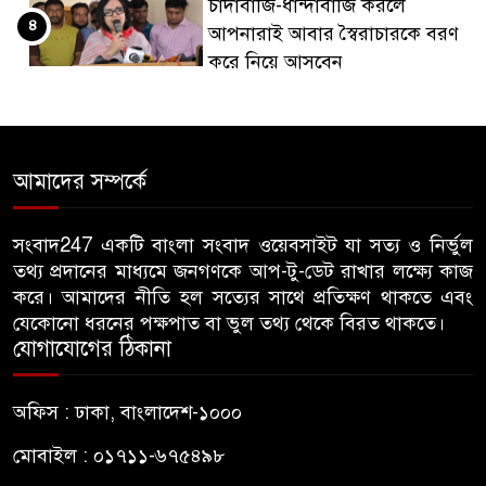
চাঁদাবাজি-ধান্দাবাজি করলে
৪
আপনারাই আবার স্বৈরাচারকে বরণ
করে নিয়ে আসবেন
বিএনপি নেতা জাহাঙ্গীর হত্যায় মুখ
৫
খুললেন ছাত্রদল নেতা মোকাররম
আমাদের সম্পর্কে
জুলাই গণঅভ্যুত্থান দিবসে
৬
জামায়াতের কর্মসূচিতে বিএনপির
সংবাদ247 একটি বাংলা সংবাদ ওয়েবসাইট যা সত্য ও নির্ভুল
তথ্য প্রদানের মাধ্যমে জনগণকে আপ-টু-ডেট রাখার লক্ষ্যে কাজ
হামলা, ভিডিও করায় সাংবাদিককে
করে। আমাদের নীতি হল সত্যের সাথে প্রতিক্ষণ থাকতে এবং
মারধর
যেকোনো ধরনের পক্ষপাত বা ভুল তথ্য থেকে বিরত থাকতে।
যোগাযোগের ঠিকানা
হামলার উদ্যেশ্যে শিবিরের মেসের
৭
তথ্য সংগ্রহ, ছাত্রদল সভাপতিকে
অফিস : ঢাকা, বাংলাদেশ-১০০০
সাবেক শিবির সভাপতির কড়া বার্তা
মোবাইল : ০১৭১১-৬৭৫৪৯৮
জাবির আল-বেরুনী হলে আটক