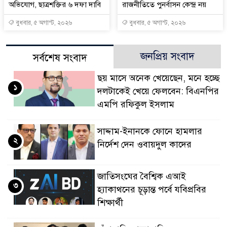
অভিযোগ, ছাত্রশক্তির ৬ দফা দাবি
রাজনীতিতে পুনর্বাসন কেন্দ্র নয়
বুধবার, ৫ অগাস্ট, ২০২৬
বুধবার, ৫ অগাস্ট, ২০২৬
জনপ্রিয় সংবাদ
সর্বশেষ সংবাদ
ছয় মাসে অনেক খেয়েছেন, মনে হচ্ছে
১
দলটাকেই খেয়ে ফেলবেন: বিএনপির
এমপি রফিকুল ইসলাম
সাদ্দাম-ইনানকে ফোনে হামলার
২
নির্দেশ দেন ওবায়দুল কাদের
জাতিসংঘের বৈশ্বিক এআই
৩
হ্যাকাথনের চূড়ান্ত পর্বে যবিপ্রবির
শিক্ষার্থী