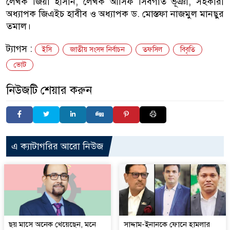
লেখক জিয়া হাসান, লেখক আসিফ সিবগাত ভূঞা, সহকারী
অধ্যাপক জিএইচ হাবীব ও অধ্যাপক ড. মোস্তফা নাজমুল মানছুর
তমাল।
ট্যাগস :
ইসি
জাতীয় সংসদ নির্বাচন
তফসিল
বিবৃতি
ভোট
নিউজটি শেয়ার করুন
এ ক্যাটাগরির আরো নিউজ
ছয় মাসে অনেক খেয়েছেন, মনে
সাদ্দাম-ইনানকে ফোনে হামলার