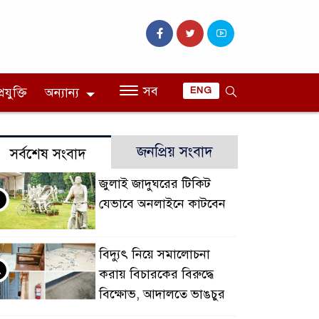
সব
রযুক্তি
অন্যান্য
ENG
জনপ্রিয় সংবাদ
সর্বশেষ সংবাদ
জুলাই জাদুঘরের টিকিট
যেভাবে অনলাইনে কাটবেন
বিদ্যুৎ নিয়ে সমালোচনা
২
করায় বিচারকের বিরুদ্ধে
বিক্ষোভ, আদালতে ভাঙচুর