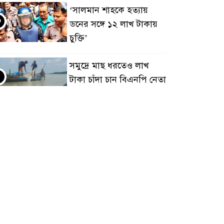
‘সালমান শাহকে হত্যায়
৩
ডনের সঙ্গে ১২ লাখ টাকায়
চুক্তি’
সমু‌দ্রে মাছ ধরতেও লাখ
৪
টাকা চাঁদা চান বিএনপি নেতা
ফ্যামিলি কার্ড শুমারির
৫
দায়িত্বে নিষিদ্ধ ছাত্রলীগ নেতা
ফ্যামিলি কার্ড শুমারিতে
৬
ছাত্রদল নেতাকর্মীদের
নিয়োগের দাবিতে ইউএনও
র্যালয় ঘেরাও