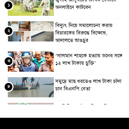
১
অনলাইনে কাটবেন
বিদ্যুৎ নিয়ে সমালোচনা করায়
২
বিচারকের বিরুদ্ধে বিক্ষোভ,
আদালতে ভাঙচুর
‘সালমান শাহকে হত্যায় ডনের সঙ্গে
৩
১২ লাখ টাকায় চুক্তি’
সমু‌দ্রে মাছ ধরতেও লাখ টাকা চাঁদা
৪
চান বিএনপি নেতা
ফ্যামিলি কার্ড শুমারির দায়িত্বে
৫
নিষিদ্ধ ছাত্রলীগ নেতা