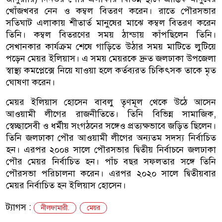
খোঁজখবর নেন ও কম্বল বিতরণ করেন। রাতে পৌরসভার
সতিঘাট এলাকায় শীতার্ত মানুষের মাঝে কম্বল বিতরণ করেন
তিনি। কম্বল বিতরণের সময় ঠান্ডায় কাঁপছিলেন তিনি।
সেখানকার কার্যক্রম শেষে গাড়িতে উঠার সময় মাটিতে লুটিয়ে
পড়েন মেয়র ইলিয়াস। এ সময় মেয়রকে দ্রুত জলঢাকা উপজেলা
স্বাস্থ্য কমপ্লেক্সে নিয়ে যাওয়া হলে কর্তব্যরত চিকিৎসক তাকে মৃত
ঘোষণা করেন।
মেয়র ইলিয়াস হোসেন বাবলু তৃণমূল থেকে উঠে আসেন
আওয়ামী লীগের রাজনীতিতে। তিনি বিভিন্ন সামাজিক,
স্বেচ্ছাসেবী ও ধর্মীয় সংগঠনের সঙ্গেও প্রত্যক্ষভাবে জড়িত ছিলেন।
তিনি জলঢাকা পৌর আওয়ামী লীগের অন্যতম সদস্য নির্বাচিত
হন। এরপর ২০০৪ সালে পৌরসভার দ্বিতীয় নির্বাচনে জলঢাকা
পৌর মেয়র নির্বাচিত হন। পাঁচ বছর সফলতার সঙ্গে তিনি
পৌরসভা পরিচালনা করেন। এরপর ২০২০ সালে দ্বিতীয়বার
মেয়র নির্বাচিত হন ইলিয়াস হোসেন।
ট্যাগস :
নীলফামারী.
মেয়র