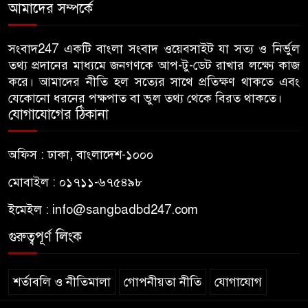
আমাদের সম্পর্কে
ফ্যামিলি কার্ড শুমারিতে ছাত্রদল
৬
নেতাকর্মীদের নিয়োগের দাবিতে
ইউএনও কার্যালয় ঘেরাও
সংবাদ247 একটি বাংলা সংবাদ ওয়েবসাইট যা সত্য ও নির্ভুল
তথ্য প্রদানের মাধ্যমে জনগণকে আপ-টু-ডেট রাখার লক্ষ্যে কাজ
বিএনপি সরকার এলে জাতীয় পার্টি
করে। আমাদের নীতি হল সত্যের সাথে প্রতিক্ষণ থাকতে এবং
৭
যেকোনো ধরনের পক্ষপাত বা ভুল তথ্য থেকে বিরত থাকতে।
বা জামায়াত করলে উন্নয়ন পাবেন
যোগাযোগের ঠিকানা
কীভাবে- মির্জা ফখরুল
রিজার্ভ চুরির প্রতিবেদন পেছাল ৯৭
অফিস : ঢাকা, বাংলাদেশ-১০০০
৮
বার
মোবাইল : ০১৭১১-৬৭৫৪৯৮
ইমেইল :
info@sangbadbd247.com
কল-কারখানা স্থাপন করে উপকূলের
৯
বেকার সমস্যা সমাধান করা হবে:
গুরুত্বপূর্ণ লিংক
প্রধানমন্ত্রী
শর্তাবলি ও নীতিমালা
গোপনীয়তা নীতি
যোগাযোগ
ভারতকে খুশি করতেই বিএনপি
১০
জুলাই জাদুঘরে সীমান্ত হত্যা ও