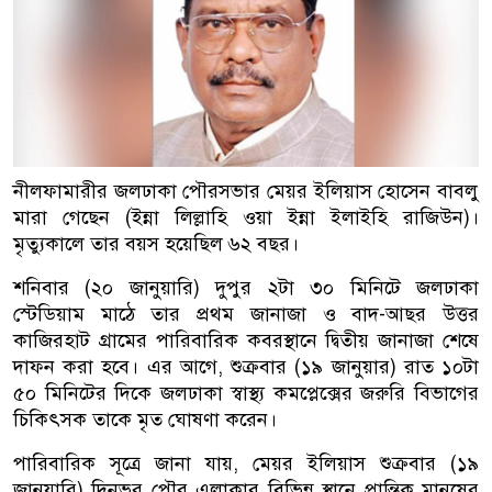
নীলফামারীর জলঢাকা পৌরসভার মেয়র ইলিয়াস হোসেন বাবলু
মারা গেছেন (ইন্না লিল্লাহি ওয়া ইন্না ইলাইহি রাজিউন)।
মৃত্যুকালে তার বয়স হয়েছিল ৬২ বছর।
শনিবার (২০ জানুয়ারি) দুপুর ২টা ৩০ মিনিটে জলঢাকা
স্টেডিয়াম মাঠে তার প্রথম জানাজা ও বাদ-আছর উত্তর
কাজিরহাট গ্রামের পারিবারিক কবরস্থানে দ্বিতীয় জানাজা শেষে
দাফন করা হবে। এর আগে, শুক্রবার (১৯ জানুয়ার) রাত ১০টা
৫০ মিনিটের দিকে জলঢাকা স্বাস্থ্য কমপ্লেক্সের জরুরি বিভাগের
চিকিৎসক তাকে মৃত ঘোষণা করেন।
পারিবারিক সূত্রে জানা যায়, মেয়র ইলিয়াস শুক্রবার (১৯
জানুয়ারি) দিনভর পৌর এলাকার বিভিন্ন স্থানে প্রান্তিক মানুষের