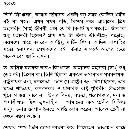
হয়েছে।
তিনি লিখেছেন, আমার জীবনের একটা বড় সময় কেটেছে ধর্মীয়
বই না পড়ে। এখন যখন পড়ি, বিশেষ করে আমাদের প্রিয়
মহানবীর (সাঃ) জীবনী, মনে হয় কি বিরাট ভুল করেছি। উনি কি
শুধু মহানবী ছিলেন? প্রায় ৭/৮ টা উনার জীবনীগ্রন্থ পড়েছি।
এরমধ্যে আছে ক্যারেন আর্মষ্ট্রং, মার্টিন লিংস, আদিল সালাহির
মতো স্বনামধন্য লেখকদের বই। উনার সম্পর্কে আগের চেয়ে
অনেক বেশ জানি এখন।
ড. আসিফ নজরুল আরও লিখেছেন, আমাদের মহানবী (সাঃ) শুধু
শ্রেষ্ঠ নবী ছিলেন না। তিনি ছিলেন একজন অসাধারণ সময়নায়ক,
রাষ্ট্রনায়ক এবং দলনেতা। তিনি যে রাষ্ট্রের জন্ম দিয়েছিলেন, তার
মতো শান্তিময়, কল্যানকর ও মানবিক রাষ্ট্র পৃথিবীর ইতিহাসে
খুঁজে পাওয়া যাবে না। উনার বিনয়, সততা, পরোপকার, দয়া ও
ক্ষমাশীলতা ছিল তুলনাহীন। আমাদের এক শ্রেনীর শিক্ষিত
মানুষ উনার গুনগান শুনতে অস্বস্তি বোধ করেন। আরেক শ্রেনী না
জেনে মন্তব্য করেন।
শেখার শেষে তিনি দোয়া কামনা করে লিখেছেন, আল্লাহ্-র কাছে