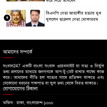
করে নিয়ে আসবেন
বিএনপি নেতা জাহাঙ্গীর হত্যায় মুখ
৪
খুললেন ছাত্রদল নেতা মোকাররম
জুলাই গণঅভ্যুত্থান দিবসে
৫
জামায়াতের কর্মসূচিতে বিএনপির
হামলা, ভিডিও করায় সাংবাদিককে
আমাদের সম্পর্কে
মারধর
হামলার উদ্যেশ্যে শিবিরের মেসের
সংবাদ247 একটি বাংলা সংবাদ ওয়েবসাইট যা সত্য ও নির্ভুল
৬
তথ্য প্রদানের মাধ্যমে জনগণকে আপ-টু-ডেট রাখার লক্ষ্যে কাজ
তথ্য সংগ্রহ, ছাত্রদল সভাপতিকে
করে। আমাদের নীতি হল সত্যের সাথে প্রতিক্ষণ থাকতে এবং
সাবেক শিবির সভাপতির কড়া বার্তা
যেকোনো ধরনের পক্ষপাত বা ভুল তথ্য থেকে বিরত থাকতে।
যোগাযোগের ঠিকানা
জাবির আল-বেরুনী হলে আটক
৭
ছাত্রলীগ কর্মীকে ছেড়ে দিতে জাকসু
অফিস : ঢাকা, বাংলাদেশ-১০০০
ভিপির তদবির