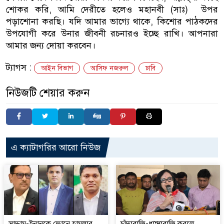
শোকর করি, আমি দেরীতে হলেও মহানবী (সাঃ) উপর
পড়াশোনা করছি। যদি আমার ভাগ্যে থাকে, কিশোর পাঠকদের
উপযোগী করে উনার জীবনী রচনারও ইচ্ছে রাখি। আপনারা
আমার জন্য দোয়া করবেন।
ট্যাগস :
আইন বিভাগ
আসিফ নজরুল
ঢাবি
নিউজটি শেয়ার করুন
এ ক্যাটাগরির আরো নিউজ
সাদ্দাম-ইনানকে ফোনে হামলার
চাঁদাবাজি-ধান্দাবাজি করলে