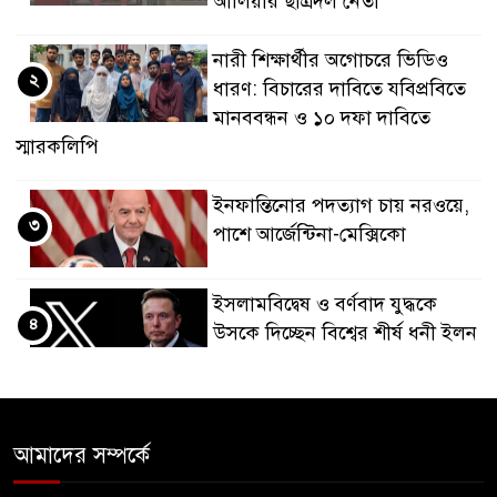
আলিয়ার ছাত্রদল নেতা
নারী শিক্ষার্থীর অগোচরে ভিডিও
২
ধারণ: বিচারের দাবিতে যবিপ্রবিতে
মানববন্ধন ও ১০ দফা দাবিতে
স্মারকলিপি
ইনফান্তিনোর পদত্যাগ চায় নরওয়ে,
৩
পাশে আর্জেন্টিনা-মেক্সিকো
ইসলামবিদ্বেষ ও বর্ণবাদ যুদ্ধকে
৪
উসকে দিচ্ছেন বিশ্বের শীর্ষ ধনী ইলন
মাস্ক
ইমাম, মুয়াজ্জিন ও খাদেমকে
৫
সরকারি ভাতা পাইয়ে দিতে টাকা
আমাদের সম্পর্কে
আদায়, পদ হারালেন বিএনপির ২