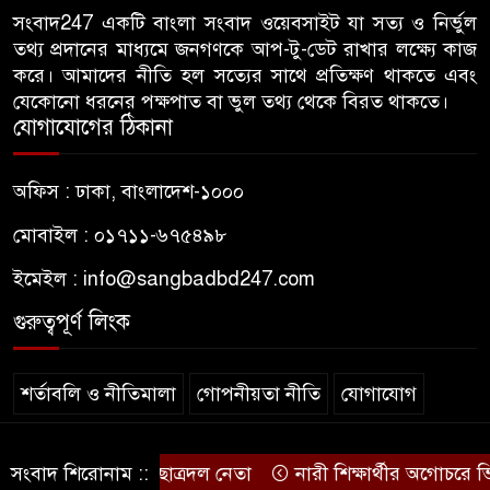
নেতা
সংবাদ247 একটি বাংলা সংবাদ ওয়েবসাইট যা সত্য ও নির্ভুল
তথ্য প্রদানের মাধ্যমে জনগণকে আপ-টু-ডেট রাখার লক্ষ্যে কাজ
গাছ-বাঁশ দিয়ে বানানো সাঁকো লাল
করে। আমাদের নীতি হল সত্যের সাথে প্রতিক্ষণ থাকতে এবং
৬
ফিতা কেটে উদ্বোধন করলেন
যেকোনো ধরনের পক্ষপাত বা ভুল তথ্য থেকে বিরত থাকতে।
বিএনপি নেতা
যোগাযোগের ঠিকানা
জন্মনিবন্ধন সংশোধনের নামে অর্থ
অফিস : ঢাকা, বাংলাদেশ-১০০০
৭
নেয়ায় কৃষকদল নেতাকে অব্যাহতি
মোবাইল : ০১৭১১-৬৭৫৪৯৮
ইমেইল :
info@sangbadbd247.com
জবিতে ছাত্রদলের হামলায় ভেঙে
৮
গেছে চোয়াল, কথা বলতে না পেরে
গুরুত্বপূর্ণ লিংক
কাগজে লিখছেন জবির নেয়ামত
শর্তাবলি ও নীতিমালা
গোপনীয়তা নীতি
যোগাযোগ
ঢাকা আলিয়া মাদ্রাসায় শিবিরের
৯
প্রবেশে বাধা, ভেতরে ছাত্রদলের
নেতাকর্মীরা
© sangbadbd247
: ঢাকা আলিয়ার ছাত্রদল নেতা
সংবাদ শিরোনাম ::
নারী শিক্ষার্থীর অগোচরে ভিড