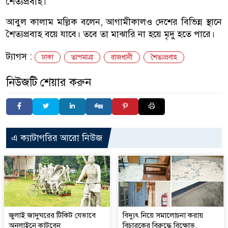
শৈত্যপ্রবাহ।
আবুল কালাম মল্লিক বলেন, আগামীকালও দেশের বিভিন্ন স্থানে
শৈত্যপ্রবাহ বয়ে যাবে। তবে তা মাঝারি না হয়ে মৃদু হতে পারে।
ট্যাগস :
ঢাকা
তাপমাত্রা
রাজধানী
শৈত্যপ্রবাহ
নিউজটি শেয়ার করুন
এ ক্যাটাগরির আরো নিউজ
জুলাই জাদুঘরের টিকিট যেভাবে
বিদ্যুৎ নিয়ে সমালোচনা করায়
অনলাইনে কাটবেন
বিচারকের বিরুদ্ধে বিক্ষোভ,