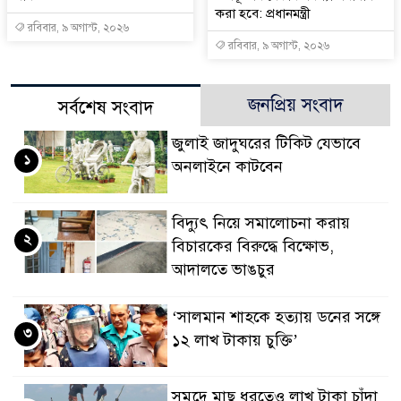
করা হবে: প্রধানমন্ত্রী
রবিবার, ৯ অগাস্ট, ২০২৬
রবিবার, ৯ অগাস্ট, ২০২৬
জনপ্রিয় সংবাদ
সর্বশেষ সংবাদ
জুলাই জাদুঘরের টিকিট যেভাবে
১
অনলাইনে কাটবেন
বিদ্যুৎ নিয়ে সমালোচনা করায়
২
বিচারকের বিরুদ্ধে বিক্ষোভ,
আদালতে ভাঙচুর
‘সালমান শাহকে হত্যায় ডনের সঙ্গে
৩
১২ লাখ টাকায় চুক্তি’
সমু‌দ্রে মাছ ধরতেও লাখ টাকা চাঁদা