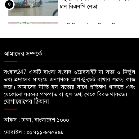
৪
চান বিএনপি নেতা
ফ্যামিলি কার্ড শুমারির দায়িত্বে
৫
নিষিদ্ধ ছাত্রলীগ নেতা
আমাদের সম্পর্কে
ফ্যামিলি কার্ড শুমারিতে ছাত্রদল
৬
নেতাকর্মীদের নিয়োগের দাবিতে
ইউএনও কার্যালয় ঘেরাও
সংবাদ247 একটি বাংলা সংবাদ ওয়েবসাইট যা সত্য ও নির্ভুল
তথ্য প্রদানের মাধ্যমে জনগণকে আপ-টু-ডেট রাখার লক্ষ্যে কাজ
বিএনপি সরকার এলে জাতীয় পার্টি
করে। আমাদের নীতি হল সত্যের সাথে প্রতিক্ষণ থাকতে এবং
৭
যেকোনো ধরনের পক্ষপাত বা ভুল তথ্য থেকে বিরত থাকতে।
বা জামায়াত করলে উন্নয়ন পাবেন
যোগাযোগের ঠিকানা
কীভাবে- মির্জা ফখরুল
রিজার্ভ চুরির প্রতিবেদন পেছাল ৯৭
অফিস : ঢাকা, বাংলাদেশ-১০০০
৮
বার
মোবাইল : ০১৭১১-৬৭৫৪৯৮