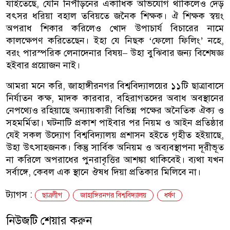
যাইতেছে, যৌন নিপীড়নের একাধিক অভিযোগ থাকিলেও দেড়
বৎসর ধরিয়া বহাল তবিয়তে জনৈক শিক্ষক। ঐ শিক্ষক স্বয়ং
অপরাধ শিকার করিলেও খোদ উপাচার্য বিচারের নামে
কালক্ষেপণ করিতেছেন। ইহা যে নিছক ‘ফেলো ফিলিং’ নহে,
বরং পারস্পরিক লেনাদেনার বিষয়– উহা বুঝিবার জন্য বিশেষজ্ঞ
হইবার প্রয়োজন নাই।
আমরা মনে করি, জাহাঙ্গীরনগর বিশ্ববিদ্যালয়ের ১১টি ছাত্রাবাসে
নির্যাতন কক্ষ, মাদক কারবার, বহিরাগতদের অবাধ অবস্থানের
নেপথ্যেও রহিয়াছে অন্যায়কারী বিভিন্ন পক্ষের অনৈতিক ঐক্য ও
সহমর্মিতা। ঘটনাটি প্রকাশ পাইবার পর নিয়ম ও আইন প্রতিষ্ঠার
যেই সকল উদ্যোগ বিশ্ববিদ্যালয় প্রশাসন হইতে গৃহীত হইয়াছে,
উহা উৎসাহজনক। কিন্তু সার্বিক অনিয়ম ও অব্যবস্থাপনা দূরীভূত
না করিলে অপরাধের পুনরাবৃত্তির আশঙ্কা থাকিবেই। ব্যথা যখন
সর্বাঙ্গে, কেবল এক স্থানে ঔষধ দিয়া প্রতিকার মিলিবে না।
ট্যাগস :
ছাত্রলীগ
জাহাঙ্গিরনগর বিশ্ববিদ্যালয়
ধর্ষণ
নিউজটি শেয়ার করুন