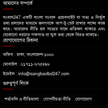
গাছ-বাঁশ দিয়ে বানানো সাঁকো লাল
আমাদের সম্পর্কে
৫
ফিতা কেটে উদ্বোধন করলেন
বিএনপি নেতা
সংবাদ247 একটি বাংলা সংবাদ ওয়েবসাইট যা সত্য ও নির্ভুল
তথ্য প্রদানের মাধ্যমে জনগণকে আপ-টু-ডেট রাখার লক্ষ্যে কাজ
জন্মনিবন্ধন সংশোধনের নামে অর্থ
করে। আমাদের নীতি হল সত্যের সাথে প্রতিক্ষণ থাকতে এবং
৬
নেয়ায় কৃষকদল নেতাকে অব্যাহতি
যেকোনো ধরনের পক্ষপাত বা ভুল তথ্য থেকে বিরত থাকতে।
যোগাযোগের ঠিকানা
জবিতে ছাত্রদলের হামলায় ভেঙে
৭
অফিস : ঢাকা, বাংলাদেশ-১০০০
গেছে চোয়াল, কথা বলতে না পেরে
কাগজে লিখছেন জবির নেয়ামত
মোবাইল : ০১৭১১-৬৭৫৪৯৮
ইমেইল :
info@sangbadbd247.com
ঢাকা আলিয়া মাদ্রাসায় শিবিরের
৮
প্রবেশে বাধা, ভেতরে ছাত্রদলের
গুরুত্বপূর্ণ লিংক
নেতাকর্মীরা
শর্তাবলি ও নীতিমালা
গোপনীয়তা নীতি
যোগাযোগ
হিন্দু নারীর ঘর থেকে উলঙ্গ অবস্থায়
৯
যুবদল নেতা আটক