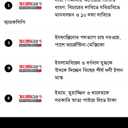
নারী শিক্ষার্থীর অগোচরে ভিডিও
১
ধারণ: বিচারের দাবিতে যবিপ্রবিতে
মানববন্ধন ও ১০ দফা দাবিতে
স্মারকলিপি
ইনফান্তিনোর পদত্যাগ চায় নরওয়ে,
২
পাশে আর্জেন্টিনা-মেক্সিকো
ইসলামবিদ্বেষ ও বর্ণবাদ যুদ্ধকে
৩
উসকে দিচ্ছেন বিশ্বের শীর্ষ ধনী ইলন
মাস্ক
ইমাম, মুয়াজ্জিন ও খাদেমকে
৪
সরকারি ভাতা পাইয়ে দিতে টাকা
আদায়, পদ হারালেন বিএনপির ২
নেতা