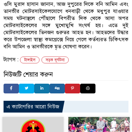
ওসি মুরাদ হাসান জানান, আজ দুপুরের দিকে বনি আমিন এবং
তানভীর মোটরসাইকেলযোগে ধনবাড়ী থেকে মধুপুর যাওয়ার
সময় ঘটনাস্থলে পৌঁছালে বিপরীত দিক থেকে আসা অপর
মোটরসাইকেলের সঙ্গে মুখোমুখি সংঘর্ষ হয়। এতে দুই
মোটরসাইকেলের তিনজন গুরুতর আহত হন। আহতদের উদ্ধার
করে উপজেলা স্বাস্থ্য কমপ্লেক্সে নিয়ে গেলে কর্তব্যরত চিকিৎসক
বনি আমিন ও তানভীরকে মৃত ঘোষণা করেন।
ট্যাগস :
টাঙ্গাইল
সড়ক দূর্ঘটনা
নিউজটি শেয়ার করুন
এ ক্যাটাগরির আরো নিউজ