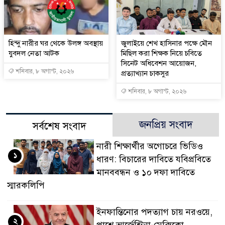
হিন্দু নারীর ঘর থেকে উলঙ্গ অবস্থায়
জুলাইয়ে শেখ হাসিনার পক্ষে মৌন
যুবদল নেতা আটক
মিছিল করা শিক্ষক নিয়ে চবিতে
সিনেট অধিবেশন আয়োজন,
শনিবার, ৮ অগাস্ট, ২০২৬
প্রত্যাখ্যান চাকসুর
শনিবার, ৮ অগাস্ট, ২০২৬
জনপ্রিয় সংবাদ
সর্বশেষ সংবাদ
নারী শিক্ষার্থীর অগোচরে ভিডিও
১
ধারণ: বিচারের দাবিতে যবিপ্রবিতে
মানববন্ধন ও ১০ দফা দাবিতে
স্মারকলিপি
ইনফান্তিনোর পদত্যাগ চায় নরওয়ে,
২
পাশে আর্জেন্টিনা-মেক্সিকো