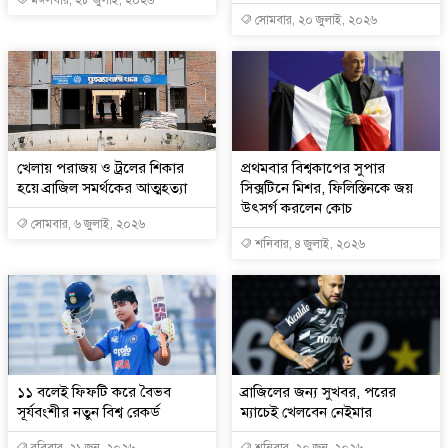
সোমবার, ২০ জুলাই, ২০২৬
খেলায় পরাজয় ও ট্রলের শিকার
প্রথমবার বিশ্বকাপের সুপার
হয়ে ব্রাজিল সমর্থকের আত্মহত্যা
সিক্সটিনে মিশর, ফিলিস্তিনকে জয়
উৎসর্গ করলেন কোচ
সোমবার, ৬ জুলাই, ২০২৬
শনিবার, ৪ জুলাই, ২০২৬
১১ বলেই ফিফটি করে বৈভব
ব্রাজিলের জন্য সুখবর, পরের
সূর্যবংশীর নতুন বিশ্ব রেকর্ড
ম্যাচেই খেলবেন নেইমার
রবিবার, ২১ জুন, ২০২৬
শনিবার, ২০ জুন, ২০২৬