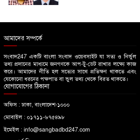
জুলাই গণঅভ্যুত্থান দিবসে
৫
জামায়াতের কর্মসূচিতে বিএনপির
হামলা, ভিডিও করায় সাংবাদিককে
আমাদের সম্পর্কে
মারধর
হামলার উদ্যেশ্যে শিবিরের মেসের
সংবাদ247 একটি বাংলা সংবাদ ওয়েবসাইট যা সত্য ও নির্ভুল
৬
তথ্য প্রদানের মাধ্যমে জনগণকে আপ-টু-ডেট রাখার লক্ষ্যে কাজ
তথ্য সংগ্রহ, ছাত্রদল সভাপতিকে
করে। আমাদের নীতি হল সত্যের সাথে প্রতিক্ষণ থাকতে এবং
সাবেক শিবির সভাপতির কড়া বার্তা
যেকোনো ধরনের পক্ষপাত বা ভুল তথ্য থেকে বিরত থাকতে।
যোগাযোগের ঠিকানা
জাবির আল-বেরুনী হলে আটক
৭
ছাত্রলীগ কর্মীকে ছেড়ে দিতে জাকসু
অফিস : ঢাকা, বাংলাদেশ-১০০০
ভিপির তদবির
মোবাইল : ০১৭১১-৬৭৫৪৯৮
বিএনপি নেতাদের ফুল দিয়ে মঞ্চে
৮
ইমেইল :
info@sangbadbd247.com
উঠলেন আ.লীগ নেতা