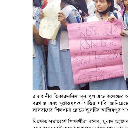
রাজধানীর ভিকারুননিসা নূন স্কুল এন্ড কলেজের 
বরখাস্ত এবং দৃষ্টান্তমূলক শাস্তির দাবি জানিয়ে
লালবাগের পিলখানা রোডে স্কুলটির আজিমপুর শাখ
বিক্ষোভ সমাবেশে শিক্ষার্থীরা বলেন, মুরাদ 