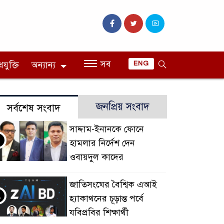
সব
রযুক্তি
অন্যান্য
ENG
জনপ্রিয় সংবাদ
সর্বশেষ সংবাদ
সাদ্দাম-ইনানকে ফোনে
হামলার নির্দেশ দেন
ওবায়দুল কাদের
জাতিসংঘের বৈশ্বিক এআই
২
হ্যাকাথনের চূড়ান্ত পর্বে
যবিপ্রবির শিক্ষার্থী