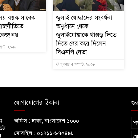
যালয় বয়স্ক সাবেক
জুলাই যোদ্ধাদের সংবর্ধনা
 রাজনীতিতে
অনুষ্ঠানে থেকে
কেন্দ্র নয়
জুলাইযোদ্ধাকে থাপ্পড় দিতে
দিতে বের করে দিলেন
গাস্ট, ২০২৬
বিএনপি নেতা
বুধবার, ৫ অগাস্ট, ২০২৬
যোগাযোগের ঠিকানা
গুর
য
অফিস : ঢাকা, বাংলাদেশ-১০০০
শর
ডেট
মোবাইল : ০১৭১১-৬৭৫৪৯৮
র
য