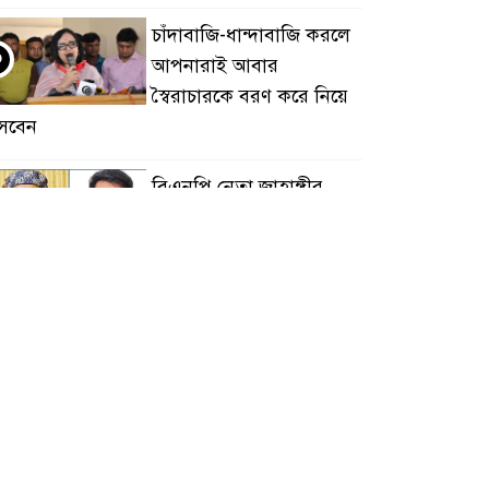
চাঁদাবাজি-ধান্দাবাজি করলে
৩
আপনারাই আবার
স্বৈরাচারকে বরণ করে নিয়ে
সবেন
বিএনপি নেতা জাহাঙ্গীর
৪
হত্যায় মুখ খুললেন ছাত্রদল
নেতা মোকাররম
জুলাই গণঅভ্যুত্থান দিবসে
৫
জামায়াতের কর্মসূচিতে
বিএনপির হামলা, ভিডিও
ায় সাংবাদিককে মারধর
হামলার উদ্যেশ্যে শিবিরের
৬