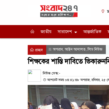
ঢ
জাতীয়
সারাদেশ
আন্তর্জাতিক
অপরাধ
আইন আদালত
লিড নিউজ
,
,
প্রচ্ছদ
শিক্ষকের শাস্তি দাবিতে ভিকারুননি
নিউজ ডেস্ক:-
আপডেট সময় ০৩:৪১:৩৮ অপরাহ্ন, রবিবার, ২৫ ফেব