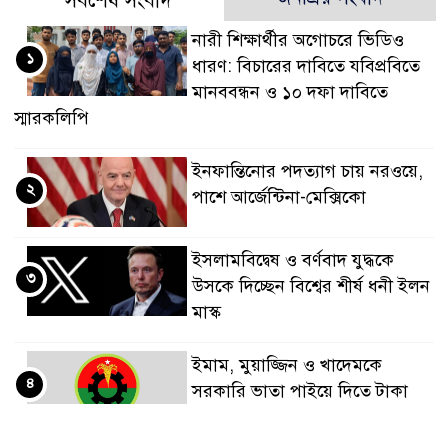
সর্বশেষ সংবাদ
নারী শিক্ষার্থীর অগোচরে ভিডিও
১
ধারণ: বিচারের দাবিতে যবিপ্রবিতে
মানববন্ধন ও ১০ দফা দাবিতে
স্মারকলিপি
ইনফান্তিনোর পদত্যাগ চায় নরওয়ে,
২
পাশে আর্জেন্টিনা-মেক্সিকো
ইসলামবিদ্বেষ ও বর্ণবাদ যুদ্ধকে
৩
উসকে দিচ্ছেন বিশ্বের শীর্ষ ধনী ইলন
মাস্ক
ইমাম, মুয়াজ্জিন ও খাদেমকে
৪
সরকারি ভাতা পাইয়ে দিতে টাকা
আদায়, পদ হারালেন বিএনপির ২
নেতা