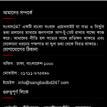
গাছ-বাঁশ দিয়ে বানানো সাঁকো লাল
আমাদের সম্পর্কে
৫
ফিতা কেটে উদ্বোধন করলেন
বিএনপি নেতা
সংবাদ247 একটি বাংলা সংবাদ ওয়েবসাইট যা সত্য ও নির্ভুল
তথ্য প্রদানের মাধ্যমে জনগণকে আপ-টু-ডেট রাখার লক্ষ্যে কাজ
জন্মনিবন্ধন সংশোধনের নামে অর্থ
করে। আমাদের নীতি হল সত্যের সাথে প্রতিক্ষণ থাকতে এবং
৬
নেয়ায় কৃষকদল নেতাকে অব্যাহতি
যেকোনো ধরনের পক্ষপাত বা ভুল তথ্য থেকে বিরত থাকতে।
যোগাযোগের ঠিকানা
জবিতে ছাত্রদলের হামলায় ভেঙে
৭
অফিস : ঢাকা, বাংলাদেশ-১০০০
গেছে চোয়াল, কথা বলতে না পেরে
কাগজে লিখছেন জবির নেয়ামত
মোবাইল : ০১৭১১-৬৭৫৪৯৮
ইমেইল :
info@sangbadbd247.com
ঢাকা আলিয়া মাদ্রাসায় শিবিরের
৮
প্রবেশে বাধা, ভেতরে ছাত্রদলের
গুরুত্বপূর্ণ লিংক
নেতাকর্মীরা