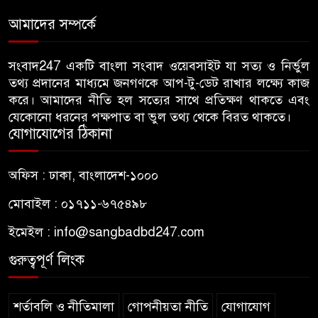
হামলা, ভিডিও করায় সাংবাদিককে
আমাদের সম্পর্কে
মারধর
হামলার উদ্যেশ্যে শিবিরের মেসের
সংবাদ247 একটি বাংলা সংবাদ ওয়েবসাইট যা সত্য ও নির্ভুল
৬
তথ্য প্রদানের মাধ্যমে জনগণকে আপ-টু-ডেট রাখার লক্ষ্যে কাজ
তথ্য সংগ্রহ, ছাত্রদল সভাপতিকে
করে। আমাদের নীতি হল সত্যের সাথে প্রতিক্ষণ থাকতে এবং
সাবেক শিবির সভাপতির কড়া বার্তা
যেকোনো ধরনের পক্ষপাত বা ভুল তথ্য থেকে বিরত থাকতে।
যোগাযোগের ঠিকানা
জাবির আল-বেরুনী হলে আটক
৭
ছাত্রলীগ কর্মীকে ছেড়ে দিতে জাকসু
অফিস : ঢাকা, বাংলাদেশ-১০০০
ভিপির তদবির
মোবাইল : ০১৭১১-৬৭৫৪৯৮
বিএনপি নেতাদের ফুল দিয়ে মঞ্চে
৮
ইমেইল :
info@sangbadbd247.com
উঠলেন আ.লীগ নেতা
গুরুত্বপূর্ণ লিংক
আপনি কেন দেশে এসেছেন? উত্তরে
৯
যা বলেছিলেন মীর কাশেম আলী
শর্তাবলি ও নীতিমালা
গোপনীয়তা নীতি
যোগাযোগ