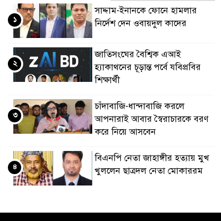
সাদ্দাম-ইনানকে ফোনে হামলার
১
নির্দেশ দেন ওবায়দুল কাদের
জাতিসংঘের বৈশ্বিক এআই
২
হ্যাকাথনের চূড়ান্ত পর্বে যবিপ্রবির
শিক্ষার্থী
চাঁদাবাজি-ধান্দাবাজি করলে
৩
আপনারাই আবার স্বৈরাচারকে বরণ
করে নিয়ে আসবেন
বিএনপি নেতা জাহাঙ্গীর হত্যায় মুখ
৪
খুললেন ছাত্রদল নেতা মোকাররম
জুলাই গণঅভ্যুত্থান দিবসে
৫
জামায়াতের কর্মসূচিতে বিএনপির