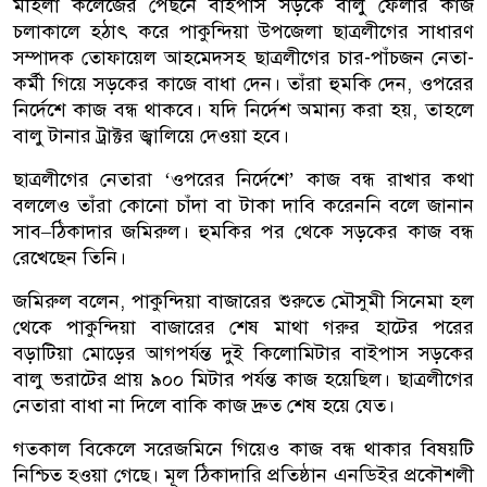
মহিলা কলেজের পেছনে বাইপাস সড়কে বালু ফেলার কাজ
চলাকালে হঠাৎ করে পাকুন্দিয়া উপজেলা ছাত্রলীগের সাধারণ
সম্পাদক তোফায়েল আহমেদসহ ছাত্রলীগের চার-পাঁচজন নেতা-
কর্মী গিয়ে সড়কের কাজে বাধা দেন। তাঁরা হুমকি দেন, ওপরের
নির্দেশে কাজ বন্ধ থাকবে। যদি নির্দেশ অমান্য করা হয়, তাহলে
বালু টানার ট্রাক্টর জ্বালিয়ে দেওয়া হবে।
ছাত্রলীগের নেতারা ‘ওপরের নির্দেশে’ কাজ বন্ধ রাখার কথা
বললেও তাঁরা কোনো চাঁদা বা টাকা দাবি করেননি বলে জানান
সাব–ঠিকাদার জমিরুল। হুমকির পর থেকে সড়কের কাজ বন্ধ
রেখেছেন তিনি।
জমিরুল বলেন, পাকুন্দিয়া বাজারের শুরুতে মৌসুমী সিনেমা হল
থেকে পাকুন্দিয়া বাজারের শেষ মাথা গরুর হাটের পরের
বড়াটিয়া মোড়ের আগপর্যন্ত দুই কিলোমিটার বাইপাস সড়কের
বালু ভরাটের প্রায় ৯০০ মিটার পর্যন্ত কাজ হয়েছিল। ছাত্রলীগের
নেতারা বাধা না দিলে বাকি কাজ দ্রুত শেষ হয়ে যেত।
গতকাল বিকেলে সরেজমিনে গিয়েও কাজ বন্ধ থাকার বিষয়টি
নিশ্চিত হওয়া গেছে। মূল ঠিকাদারি প্রতিষ্ঠান এনডিইর প্রকৌশলী