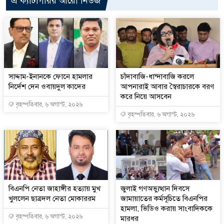
এ ক্যাটাগরির আরো নিউজ
সাদ্দাম-ইনানকে ফোনে হামলার
চাঁদাবাজি-ধান্দাবাজি করলে
নির্দেশ দেন ওবায়দুল কাদের
আপনারাই আবার স্বৈরাচারকে বরণ
করে নিয়ে আসবেন
বৃহস্পতিবার, ৬ অগাস্ট, ২০২৬
বৃহস্পতিবার, ৬ অগাস্ট, ২০২৬
বিএনপি নেতা জাহাঙ্গীর হত্যায় মুখ
জুলাই গণঅভ্যুত্থান দিবসে
খুললেন ছাত্রদল নেতা মোকাররম
জামায়াতের কর্মসূচিতে বিএনপির
হামলা, ভিডিও করায় সাংবাদিককে
বৃহস্পতিবার, ৬ অগাস্ট, ২০২৬
মারধর