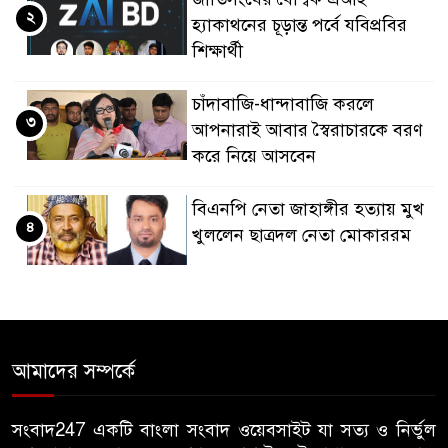
২
হ্যাকাথনের চূড়ান্ত পর্বে যবিপ্রবির
শিক্ষার্থী
চাঁদাবাজি-ধান্দাবাজি করলে
৩
আপনারাই আবার স্বৈরাচারকে বরণ
করে নিয়ে আসবেন
বিএনপি নেতা জাহাঙ্গীর হত্যায় মুখ
৪
খুললেন ছাত্রদল নেতা মোকাররম
জুলাই গণঅভ্যুত্থান দিবসে
৫
জামায়াতের কর্মসূচিতে বিএনপির
হামলা, ভিডিও করায় সাংবাদিককে
আমাদের সম্পর্কে
মারধর
হামলার উদ্যেশ্যে শিবিরের মেসের
সংবাদ247 একটি বাংলা সংবাদ ওয়েবসাইট যা সত্য ও নির্ভুল
৬