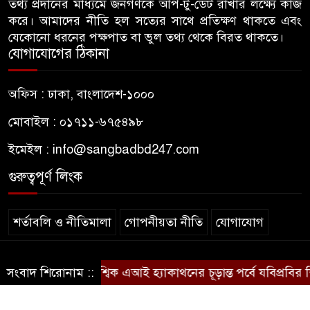
তথ্য প্রদানের মাধ্যমে জনগণকে আপ-টু-ডেট রাখার লক্ষ্যে কাজ
তথ্য সংগ্রহ, ছাত্রদল সভাপতিকে
করে। আমাদের নীতি হল সত্যের সাথে প্রতিক্ষণ থাকতে এবং
সাবেক শিবির সভাপতির কড়া বার্তা
যেকোনো ধরনের পক্ষপাত বা ভুল তথ্য থেকে বিরত থাকতে।
যোগাযোগের ঠিকানা
জাবির আল-বেরুনী হলে আটক
৭
ছাত্রলীগ কর্মীকে ছেড়ে দিতে জাকসু
অফিস : ঢাকা, বাংলাদেশ-১০০০
ভিপির তদবির
মোবাইল : ০১৭১১-৬৭৫৪৯৮
বিএনপি নেতাদের ফুল দিয়ে মঞ্চে
৮
ইমেইল :
info@sangbadbd247.com
উঠলেন আ.লীগ নেতা
গুরুত্বপূর্ণ লিংক
আপনি কেন দেশে এসেছেন? উত্তরে
৯
যা বলেছিলেন মীর কাশেম আলী
শর্তাবলি ও নীতিমালা
গোপনীয়তা নীতি
যোগাযোগ
জবিতে প্রশাসনের ইন্ধনেই হামলার
© sangbadbd247
১০
জাতিসংঘের বৈশ্বিক এআই হ্যাকাথনের চূড়ান্ত পর্বে যবিপ্রবির শিক্ষার
সংবাদ শিরোনাম ::
অভিযোগ, ছাত্রশক্তির ৬ দফা দাবি
.