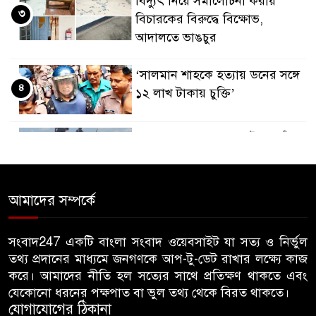
বিদ্যুৎ নিয়ে সমালোচনা করায়
৩
বিচারকের বিরুদ্ধে বিক্ষোভ,
আদালতে ভাঙচুর
‘সালমান শাহকে হত্যায় ডনের সঙ্গে
৪
১২ লাখ টাকায় চুক্তি’
সমু‌দ্রে মাছ ধরতেও লাখ টাকা চাঁদা
৫
চান বিএনপি নেতা
আমাদের সম্পর্কে
ফ্যামিলি কার্ড শুমারির দায়িত্বে
৬
নিষিদ্ধ ছাত্রলীগ নেতা
সংবাদ247 একটি বাংলা সংবাদ ওয়েবসাইট যা সত্য ও নির্ভুল
তথ্য প্রদানের মাধ্যমে জনগণকে আপ-টু-ডেট রাখার লক্ষ্যে কাজ
ফ্যামিলি কার্ড শুমারিতে ছাত্রদল
করে। আমাদের নীতি হল সত্যের সাথে প্রতিক্ষণ থাকতে এবং
৭
নেতাকর্মীদের নিয়োগের দাবিতে
যেকোনো ধরনের পক্ষপাত বা ভুল তথ্য থেকে বিরত থাকতে।
ইউএনও কার্যালয় ঘেরাও
যোগাযোগের ঠিকানা