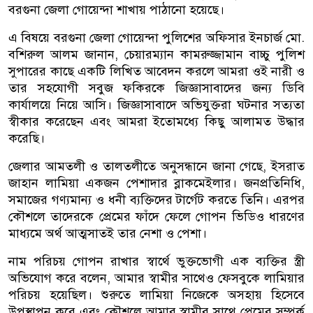
বরগুনা জেলা গোয়েন্দা শাখায় পাঠানো হয়েছে।
এ বিষয়ে বরগুনা জেলা গোয়েন্দা পুলিশের অফিসার ইনচার্জ মো.
বশিরুল আলম জানান, চেয়ারম্যান কামরুজ্জামান বাচ্চু পুলিশ
সুপারের কাছে একটি লিখিত আবেদন করলে আমরা ওই নারী ও
তার সহযোগী সবুজ ফকিরকে জিজ্ঞাসাবাদের জন্য ডিবি
কার্যালয়ে নিয়ে আসি। জিজ্ঞাসাবাদে অভিযুক্তরা ঘটনার সত্যতা
স্বীকার করেছেন এবং আমরা ইতোমধ্যে কিছু আলামত উদ্ধার
করেছি।
জেলার আমতলী ও তালতলীতে অনুসন্ধানে জানা গেছে, ইসরাত
জাহান লামিয়া একজন পেশাদার ব্লাকমেইলার। জনপ্রতিনিধি,
সমাজের গণ্যমান্য ও ধনী ব্যক্তিদের টার্গেট করতে তিনি। এরপর
কৌশলে তাদেরকে প্রেমের ফাঁদে ফেলে গোপন ভিডিও ধারণের
মাধ্যমে অর্থ আত্মসাতই তার নেশা ও পেশা।
নাম পরিচয় গোপন রাখার স্বার্থে ভুক্তভোগী এক ব্যক্তির স্ত্রী
অভিযোগ করে বলেন, আমার স্বামীর সাথেও ফেসবুকে লামিয়ার
পরিচয় হয়েছিল। শুরুতে লামিয়া নিজেকে অসহায় হিসেবে
উপস্থাপন করে এবং কৌশলে আমার স্বামীর সাথে প্রেমের সম্পর্ক