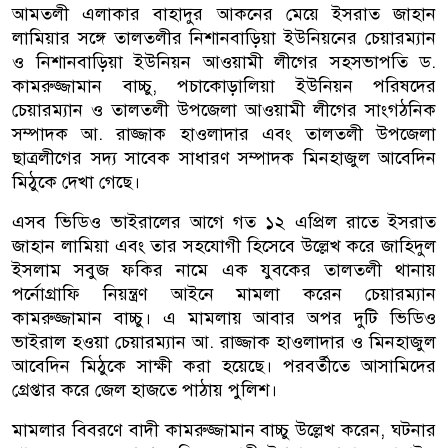
আমতলী এলাকার বাহাদুর আকনের মেয়ে ইসরাত জাহান
লামিয়ার সঙ্গে তালতলীর নিশানবাড়িয়া ইউনিয়নের চেয়ারম্যান
ও নিশানবাড়িয়া ইউনিয়ন আওয়ামী লীগের সহসভাপতি ড.
কামরুজ্জামান বাচ্চু, পচাকোড়ালিয়া ইউনিয়ন পরিষদের
চেয়ারম্যান ও তালতলী উপজেলা আওয়ামী লীগের সাংগঠনিক
সম্পাদক আ. রাজ্জাক হাওলাদার এবং তালতলী উপজেলা
ছাত্রলীগের সদ্য সাবেক সাধারণ সম্পাদক মিনহাজুল আবেদিন
মিঠুকে দেখা গেছে।
এসব ভিডিও ভাইরালের আগে গত ১২ এপ্রিল রাতে ইসরাত
জাহান লামিয়া এবং তার সহযোগী হিসেবে উল্লেখ করে জাহিদুল
ইসলাম সবুজ ফকির নামে এক যুবকের তালতলী থানায়
পর্নোগ্রাফি নিয়ন্ত্রণ আইনে মামলা করেন চেয়ারম্যান
কামরুজ্জামান বাচ্চু। এ মামলায় আবার অপর দুটি ভিডিও
ভাইরাল হওয়া চেয়ারম্যান আ. রাজ্জাক হাওলাদার ও মিনহাজুল
আবেদিন মিঠুকে সাক্ষী করা হয়েছে। পরবর্তীতে আসামিদের
গ্রেপ্তার করে জেল হাজতে পাঠায় পুলিশ।
মামলার বিবরণে বাদী কামরুজ্জামান বাচ্চু উল্লেখ করেন, ঘটনার