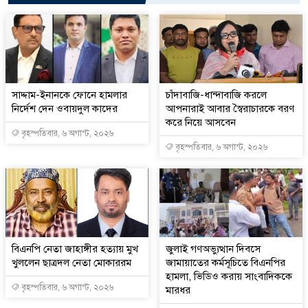
সাদ্দাম-ইনানকে ফোনে হামলার
চাঁদাবাজি-ধান্দাবাজি করলে
নির্দেশ দেন ওবায়দুল কাদের
আপনারাই আবার স্বৈরাচারকে বরণ
করে নিয়ে আসবেন
বৃহস্পতিবার, ৬ অগাস্ট, ২০২৬
বৃহস্পতিবার, ৬ অগাস্ট, ২০২৬
বিএনপি নেতা জাহাঙ্গীর হত্যায় মুখ
জুলাই গণঅভ্যুত্থান দিবসে
খুললেন ছাত্রদল নেতা মোকাররম
জামায়াতের কর্মসূচিতে বিএনপির
হামলা, ভিডিও করায় সাংবাদিককে
বৃহস্পতিবার, ৬ অগাস্ট, ২০২৬
মারধর