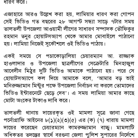
ধারণ করে।
এজাহারে আরও উল্লেখ করা হয়, লামিয়ার ধারণ করা গোপন
সেই ভিডিও গত বছরের ২৮ আগস্ট সন্ধ্যা সাড়ে ৭টার সময়
তালতলী উপজেলা আওয়ামী লীগের সাধারণ সম্পাদক তৌফিকুর
রহমান তনুর হোয়াটসঅ্যাপ থেকে আমার মোবাইলে পাঠানো
হয়। লামিয়া নিজেই সুকৌশলে ওই ভিডিও পাঠায়।
একই সময়ে সে পচাকোড়ালিয়া চেয়ারম্যান আ. রাজ্জাক
হাওলাদার ও উপজেলা ছাত্রলীগের সেক্রেটারি মিনহাজুল
আবেদীন মিঠুর দুটি ভিডিও আমাকে পাঠানো হয়। পরে সে
হোয়াটসঅ্যাপে কল দিয়ে আমাকে বলে, ‘আমার বড় ভাই
মনিরুজ্জামান মিন্টুর পক্ষে উপজেলা নির্বাচন না করলে তোমাদের
ভিডিও ইন্টারনেটে ছেড়ে দেব’। এ সময় লামিয়া আমার কাছে
মোটা অংকের টাকাও দাবি করে।
তালতলী থানায় দায়েরকৃত ওই মামলা সূত্রে জানা গেছে
পর্নোগ্রাফি আইনের ৮(১)(২)(৩)(৫) এর (ক) (৭) ধারায় মামলা
দায়ের করেছেন চেয়ারম্যান কামরুজ্জামান বাচ্চু। মামলাটি
অধিকতর তদন্তের স্বার্থে বরগুনা জেলা পুলিশ সুপারের নির্দেশে