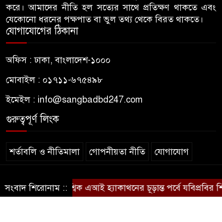
করে। আমাদের নীতি হল সত্যের সাথে প্রতিক্ষণ থাকতে এবং
সাবেক শিবির সভাপতির কড়া বার্তা
যেকোনো ধরনের পক্ষপাত বা ভুল তথ্য থেকে বিরত থাকতে।
যোগাযোগের ঠিকানা
জাবির আল-বেরুনী হলে আটক
৭
ছাত্রলীগ কর্মীকে ছেড়ে দিতে জাকসু
অফিস : ঢাকা, বাংলাদেশ-১০০০
ভিপির তদবির
মোবাইল : ০১৭১১-৬৭৫৪৯৮
বিএনপি নেতাদের ফুল দিয়ে মঞ্চে
৮
ইমেইল :
info@sangbadbd247.com
উঠলেন আ.লীগ নেতা
গুরুত্বপূর্ণ লিংক
আপনি কেন দেশে এসেছেন? উত্তরে
৯
যা বলেছিলেন মীর কাশেম আলী
শর্তাবলি ও নীতিমালা
গোপনীয়তা নীতি
যোগাযোগ
জবিতে প্রশাসনের ইন্ধনেই হামলার
© sangbadbd247
১০
জাতিসংঘের বৈশ্বিক এআই হ্যাকাথনের চূড়ান্ত পর্বে যবিপ্রবির শিক্ষার্
সংবাদ শিরোনাম ::
অভিযোগ, ছাত্রশক্তির ৬ দফা দাবি
.