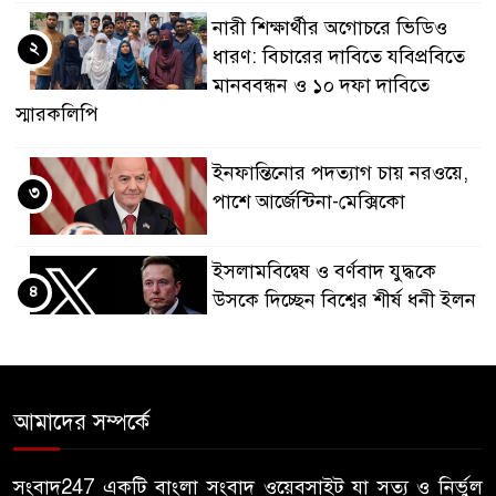
নারী শিক্ষার্থীর অগোচরে ভিডিও
২
ধারণ: বিচারের দাবিতে যবিপ্রবিতে
মানববন্ধন ও ১০ দফা দাবিতে
স্মারকলিপি
ইনফান্তিনোর পদত্যাগ চায় নরওয়ে,
৩
পাশে আর্জেন্টিনা-মেক্সিকো
ইসলামবিদ্বেষ ও বর্ণবাদ যুদ্ধকে
৪
উসকে দিচ্ছেন বিশ্বের শীর্ষ ধনী ইলন
মাস্ক
ইমাম, মুয়াজ্জিন ও খাদেমকে
৫
সরকারি ভাতা পাইয়ে দিতে টাকা
আমাদের সম্পর্কে
আদায়, পদ হারালেন বিএনপির ২
নেতা
সংবাদ247 একটি বাংলা সংবাদ ওয়েবসাইট যা সত্য ও নির্ভুল