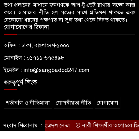
তথ্য প্রদানের মাধ্যমে জনগণকে আপ-টু-ডেট রাখার লক্ষ্যে কাজ
গাছ-বাঁশ দিয়ে বানানো সাঁকো লাল
করে। আমাদের নীতি হল সত্যের সাথে প্রতিক্ষণ থাকতে এবং
৬
ফিতা কেটে উদ্বোধন করলেন
যেকোনো ধরনের পক্ষপাত বা ভুল তথ্য থেকে বিরত থাকতে।
বিএনপি নেতা
যোগাযোগের ঠিকানা
জন্মনিবন্ধন সংশোধনের নামে অর্থ
অফিস : ঢাকা, বাংলাদেশ-১০০০
৭
নেয়ায় কৃষকদল নেতাকে অব্যাহতি
মোবাইল : ০১৭১১-৬৭৫৪৯৮
ইমেইল :
info@sangbadbd247.com
জবিতে ছাত্রদলের হামলায় ভেঙে
৮
গেছে চোয়াল, কথা বলতে না পেরে
গুরুত্বপূর্ণ লিংক
কাগজে লিখছেন জবির নেয়ামত
শর্তাবলি ও নীতিমালা
গোপনীয়তা নীতি
যোগাযোগ
ঢাকা আলিয়া মাদ্রাসায় শিবিরের
৯
প্রবেশে বাধা, ভেতরে ছাত্রদলের
নেতাকর্মীরা
© sangbadbd247
: ঢাকা আলিয়ার ছাত্রদল নেতা
সংবাদ শিরোনাম ::
নারী শিক্ষার্থীর অগোচরে ভিডি
.
হিন্দু নারীর ঘর থেকে উলঙ্গ অবস্থায়