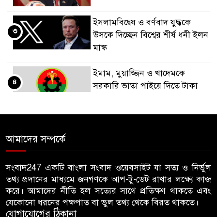
ইসলামবিদ্বেষ ও বর্ণবাদ যুদ্ধকে
৩
উসকে দিচ্ছেন বিশ্বের শীর্ষ ধনী ইলন
মাস্ক
ইমাম, মুয়াজ্জিন ও খাদেমকে
৪
সরকারি ভাতা পাইয়ে দিতে টাকা
আদায়, পদ হারালেন বিএনপির ২
নেতা
গাছ-বাঁশ দিয়ে বানানো সাঁকো লাল
আমাদের সম্পর্কে
৫
ফিতা কেটে উদ্বোধন করলেন
বিএনপি নেতা
সংবাদ247 একটি বাংলা সংবাদ ওয়েবসাইট যা সত্য ও নির্ভুল
তথ্য প্রদানের মাধ্যমে জনগণকে আপ-টু-ডেট রাখার লক্ষ্যে কাজ
জন্মনিবন্ধন সংশোধনের নামে অর্থ
করে। আমাদের নীতি হল সত্যের সাথে প্রতিক্ষণ থাকতে এবং
৬
নেয়ায় কৃষকদল নেতাকে অব্যাহতি
যেকোনো ধরনের পক্ষপাত বা ভুল তথ্য থেকে বিরত থাকতে।
যোগাযোগের ঠিকানা