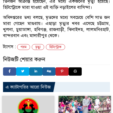
তিনজন আক্রান্ত হয়েছেন, এর মধ্যে একজনের মৃত্যু হয়েছে।
হিটস্ট্রোকে মারা যাওয়া ওই ব্যক্তি নড়াইলের বাসিন্দা।
অধিদপ্তরের তথ্য বলছে, মৃতদের মধ্যে সবচেয়ে বেশি সাত জন
মারা গেছেন মাগুরায়। এছাড়া মৃত্যুর খবর এসেছে চট্টগ্রাম,
খুলনা, চুয়াডাঙ্গা, হবিগঞ্জ, রাজবাড়ী, ঝিনাইদহ, লালমনিরহাট,
বান্দরবান এবং মাদারীপুর থেকে।
ট্যাগস :
গরম
মৃত্যু
হিটস্ট্রোক
নিউজটি শেয়ার করুন
এ ক্যাটাগরির আরো নিউজ