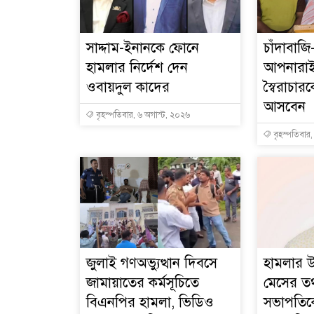
সাদ্দাম-ইনানকে ফোনে
চাঁদাবাজি
হামলার নির্দেশ দেন
আপনারা
ওবায়দুল কাদের
স্বৈরাচা
আসবেন
বৃহস্পতিবার, ৬ অগাস্ট, ২০২৬
বৃহস্পতিবার
জুলাই গণঅভ্যুত্থান দিবসে
হামলার উ
জামায়াতের কর্মসূচিতে
মেসের তথ্
বিএনপির হামলা, ভিডিও
সভাপতিক