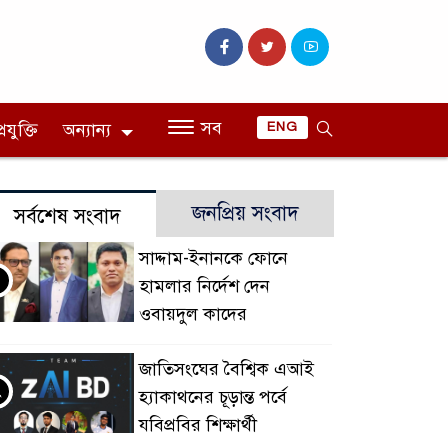
সব
রযুক্তি
অন্যান্য
ENG
জনপ্রিয় সংবাদ
সর্বশেষ সংবাদ
সাদ্দাম-ইনানকে ফোনে
হামলার নির্দেশ দেন
ওবায়দুল কাদের
জাতিসংঘের বৈশ্বিক এআই
২
হ্যাকাথনের চূড়ান্ত পর্বে
যবিপ্রবির শিক্ষার্থী