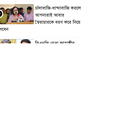
চাঁদাবাজি-ধান্দাবাজি করলে
৩
আপনারাই আবার
স্বৈরাচারকে বরণ করে নিয়ে
সবেন
বিএনপি নেতা জাহাঙ্গীর
৪
হত্যায় মুখ খুললেন ছাত্রদল
নেতা মোকাররম
জুলাই গণঅভ্যুত্থান দিবসে
৫
জামায়াতের কর্মসূচিতে
বিএনপির হামলা, ভিডিও
ায় সাংবাদিককে মারধর
হামলার উদ্যেশ্যে শিবিরের
৬