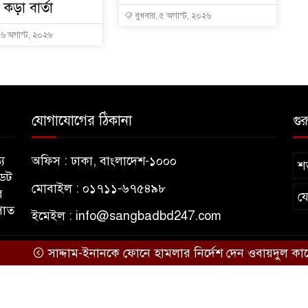
কড়া বার্তা
বুধবার, ৫ অগাস্ট, ২০২৬
, ৬ অগাস্ট, ২০২৬
যোগাযোগের ঠিকানা
গুর
য
অফিস : ঢাকা, বাংলাদেশ-১০০০
শর
ডেট
মোবাইল : ০১৭১১-৬৭৫৪৯৮
র
য
পাত
ইমেইল :
info@sangbadbd247.com
সাদ্দাম-ইনানকে ফোনে হামলার নির্দেশ দেন ওবায়দুল কাদের