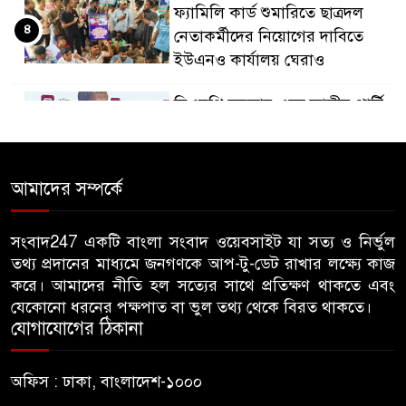
ফ্যামিলি কার্ড শুমারিতে ছাত্রদল
৪
নেতাকর্মীদের নিয়োগের দাবিতে
ইউএনও কার্যালয় ঘেরাও
বিএনপি সরকার এলে জাতীয় পার্টি
৫
বা জামায়াত করলে উন্নয়ন পাবেন
কীভাবে- মির্জা ফখরুল
আমাদের সম্পর্কে
রিজার্ভ চুরির প্রতিবেদন পেছাল ৯৭
৬
বার
সংবাদ247 একটি বাংলা সংবাদ ওয়েবসাইট যা সত্য ও নির্ভুল
তথ্য প্রদানের মাধ্যমে জনগণকে আপ-টু-ডেট রাখার লক্ষ্যে কাজ
কল-কারখানা স্থাপন করে উপকূলের
করে। আমাদের নীতি হল সত্যের সাথে প্রতিক্ষণ থাকতে এবং
৭
বেকার সমস্যা সমাধান করা হবে:
যেকোনো ধরনের পক্ষপাত বা ভুল তথ্য থেকে বিরত থাকতে।
প্রধানমন্ত্রী
যোগাযোগের ঠিকানা
ভারতকে খুশি করতেই বিএনপি
অফিস : ঢাকা, বাংলাদেশ-১০০০
৮
জুলাই জাদুঘরে সীমান্ত হত্যা ও