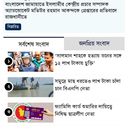
বাংলাদেশ জামায়াতে ইসলামীর কেন্দ্রীয় প্রচার সম্পাদক
অ্যাডভোকেট মতিউর রহমান আকন্দকে গ্রেপ্তারের প্রতিবাদে
রাজধানীতে
বিস্তারিত
জনপ্রিয় সংবাদ
সর্বশেষ সংবাদ
‘সালমান শাহকে হত্যায় ডনের সঙ্গে
১
১২ লাখ টাকায় চুক্তি’
সমু‌দ্রে মাছ ধরতেও লাখ টাকা চাঁদা
২
চান বিএনপি নেতা
ফ্যামিলি কার্ড শুমারির দায়িত্বে
৩
নিষিদ্ধ ছাত্রলীগ নেতা