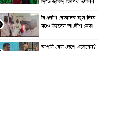
দিতে জাকসু ভিপির তদবির
বিএনপি নেতাদের ফুল দিয়ে
৩
মঞ্চে উঠলেন আ.লীগ নেতা
আপনি কেন দেশে এসেছেন?
৪
উত্তরে যা বলেছিলেন মীর
কাশেম আলী
জবিতে প্রশাসনের ইন্ধনেই
৫
হামলার অভিযোগ,
ছাত্রশক্তির ৬ দফা দাবি
জবির দ্বিতীয় ক্যাম্পাসের
৬
কাজ সেনাবাহিনীর কাছে
হস্তান্তর চায় শিবির, ছাত্রদল