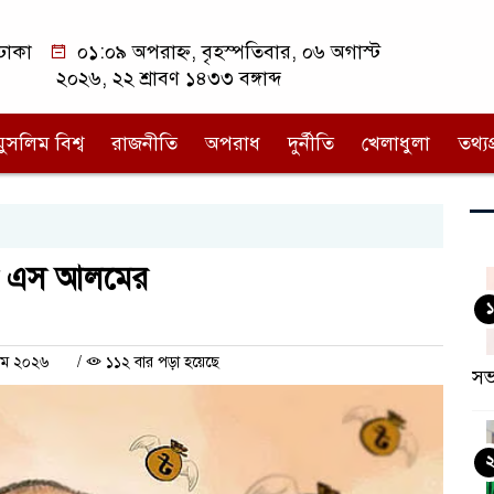
ঢাকা
০১:০৯ অপরাহ্ন, বৃহস্পতিবার, ০৬ অগাস্ট
২০২৬, ২২ শ্রাবণ ১৪৩৩ বঙ্গাব্দ
মুসলিম বিশ্ব
রাজনীতি
অপরাধ
দুর্নীতি
খেলাধুলা
তথ্যপ্
দন এস আলমের
১
মে ২০২৬
/
১১২ বার পড়া হয়েছে
সভ