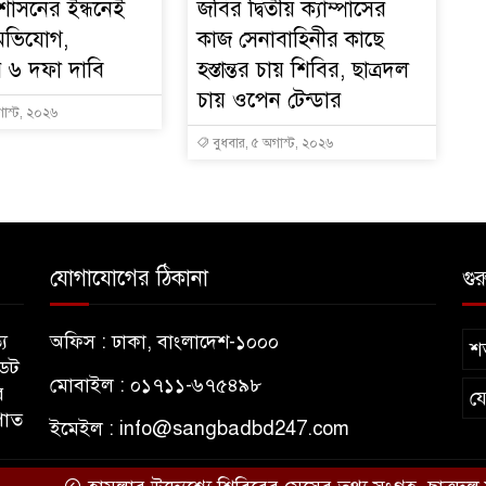
রশাসনের ইন্ধনেই
জবির দ্বিতীয় ক্যাম্পাসের
অভিযোগ,
কাজ সেনাবাহিনীর কাছে
ির ৬ দফা দাবি
হস্তান্তর চায় শিবির, ছাত্রদল
চায় ওপেন টেন্ডার
গাস্ট, ২০২৬
বুধবার, ৫ অগাস্ট, ২০২৬
যোগাযোগের ঠিকানা
গুর
য
অফিস : ঢাকা, বাংলাদেশ-১০০০
শর
ডেট
মোবাইল : ০১৭১১-৬৭৫৪৯৮
র
য
পাত
ইমেইল :
info@sangbadbd247.com