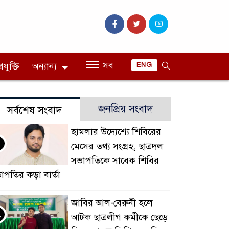
সব
রযুক্তি
অন্যান্য
ENG
জনপ্রিয় সংবাদ
সর্বশেষ সংবাদ
হামলার উদ্যেশ্যে শিবিরের
মেসের তথ্য সংগ্রহ, ছাত্রদল
সভাপতিকে সাবেক শিবির
াপতির কড়া বার্তা
জাবির আল-বেরুনী হলে
২
আটক ছাত্রলীগ কর্মীকে ছেড়ে