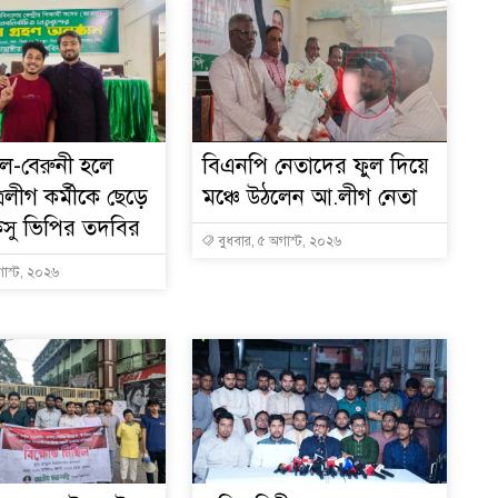
ল-বেরুনী হলে
বিএনপি নেতাদের ফুল দিয়ে
লীগ কর্মীকে ছেড়ে
মঞ্চে উঠলেন আ.লীগ নেতা
কসু ভিপির তদবির
বুধবার, ৫ অগাস্ট, ২০২৬
গাস্ট, ২০২৬