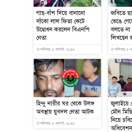
গাছ-বাঁশ দিয়ে বানানো
জবিতে ছা
সাঁকো লাল ফিতা কেটে
ভেঙে গেছ
উদ্বোধন করলেন বিএনপি
বলতে না
নেতা
লিখছেন 
শনিবার, ৮ অগাস্ট, ২০২৬
শনিবার, ৮ অ
হিন্দু নারীর ঘর থেকে উলঙ্গ
জুলাইয়ে 
অবস্থায় যুবদল নেতা আটক
মৌন মিছি
নিয়ে চবি
শনিবার, ৮ অগাস্ট, ২০২৬
অধিবেশ