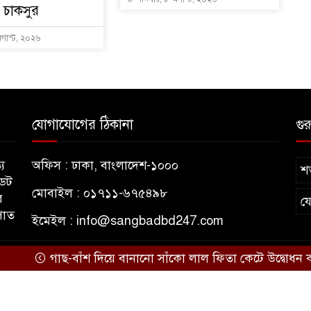
ান চাকসুর
গাস্ট, ২০২৬
যোগাযোগের ঠিকানা
গুর
য
অফিস : ঢাকা, বাংলাদেশ-১০০০
শর
ডেট
মোবাইল : ০১৭১১-৬৭৫৪৯৮
র
য
পাত
ইমেইল :
info@sangbadbd247.com
গাছ-বাঁশ দিয়ে বানানো সাঁকো লাল ফিতা কেটে উদ্বোধন করলে