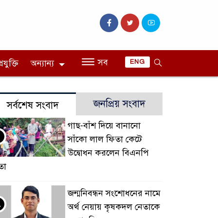
সব
রযুক্তি
অন্যান্য
ENG
জনপ্রিয় সংবাদ
সর্বশেষ সংবাদ
গাছ-বাঁশ দিয়ে বানানো
সাঁকো লাল ফিতা কেটে
উদ্বোধন করলেন বিএনপি
তা
জন্মনিবন্ধন সংশোধনের নামে
২
অর্থ নেয়ায় কৃষকদল নেতাকে