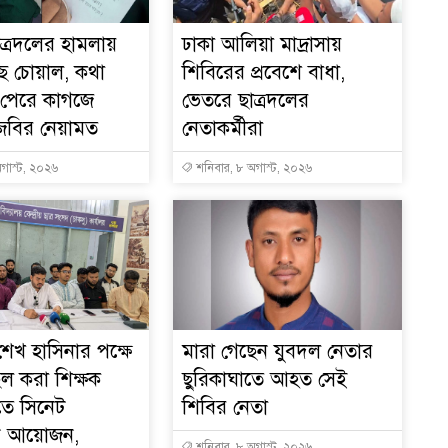
ত্রদলের হামলায়
ঢাকা আলিয়া মাদ্রাসায়
ে চোয়াল, কথা
শিবিরের প্রবেশে বাধা,
 পেরে কাগজে
ভেতরে ছাত্রদলের
জবির নেয়ামত
নেতাকর্মীরা
গাস্ট, ২০২৬
শনিবার, ৮ অগাস্ট, ২০২৬
শেখ হাসিনার পক্ষে
মারা গেছেন যুবদল নেতার
ল করা শিক্ষক
ছুরিকাঘাতে আহত সেই
তে সিনেট
শিবির নেতা
ন আয়োজন,
শনিবার, ৮ অগাস্ট, ২০২৬