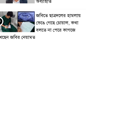
অব্যাহতি
জবিতে ছাত্রদলের হামলায়
৩
ভেঙে গেছে চোয়াল, কথা
বলতে না পেরে কাগজে
খছেন জবির নেয়ামত
ঢাকা আলিয়া মাদ্রাসায়
৪
শিবিরের প্রবেশে বাধা,
ভেতরে ছাত্রদলের
তাকর্মীরা
হিন্দু নারীর ঘর থেকে উলঙ্গ
৫
অবস্থায় যুবদল নেতা আটক
জুলাইয়ে শেখ হাসিনার পক্ষে