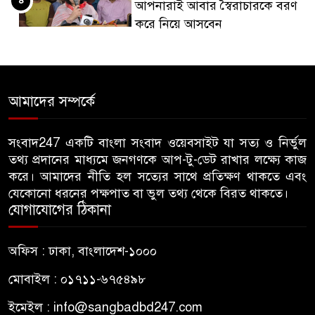
৪
আপনারাই আবার স্বৈরাচারকে বরণ
করে নিয়ে আসবেন
বিএনপি নেতা জাহাঙ্গীর হত্যায় মুখ
৫
খুললেন ছাত্রদল নেতা মোকাররম
আমাদের সম্পর্কে
জুলাই গণঅভ্যুত্থান দিবসে
৬
জামায়াতের কর্মসূচিতে বিএনপির
সংবাদ247 একটি বাংলা সংবাদ ওয়েবসাইট যা সত্য ও নির্ভুল
তথ্য প্রদানের মাধ্যমে জনগণকে আপ-টু-ডেট রাখার লক্ষ্যে কাজ
হামলা, ভিডিও করায় সাংবাদিককে
করে। আমাদের নীতি হল সত্যের সাথে প্রতিক্ষণ থাকতে এবং
মারধর
যেকোনো ধরনের পক্ষপাত বা ভুল তথ্য থেকে বিরত থাকতে।
যোগাযোগের ঠিকানা
হামলার উদ্যেশ্যে শিবিরের মেসের
৭
তথ্য সংগ্রহ, ছাত্রদল সভাপতিকে
অফিস : ঢাকা, বাংলাদেশ-১০০০
সাবেক শিবির সভাপতির কড়া বার্তা
মোবাইল : ০১৭১১-৬৭৫৪৯৮
জাবির আল-বেরুনী হলে আটক
৮
ইমেইল :
info@sangbadbd247.com
ছাত্রলীগ কর্মীকে ছেড়ে দিতে জাকসু