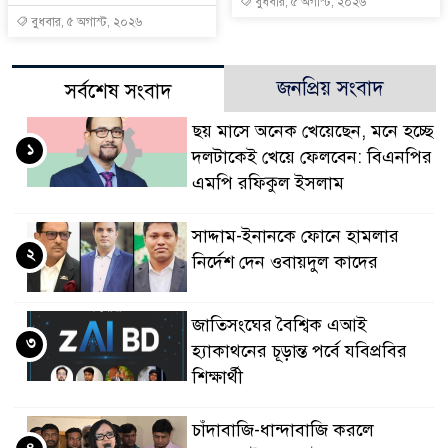
বুধবার, ৫ অগাস্ট, ২০২৬
বুধবার, ৫ অগাস্ট, ২০২৬
জনপ্রিয় সংবাদ
সর্বশেষ সংবাদ
ছয় মাসে অনেক খেয়েছেন, মনে হচ্ছে
১
দলটাকেই খেয়ে ফেলবেন: বিএনপির
এমপি রফিকুল ইসলাম
সাদ্দাম-ইনানকে ফোনে হামলার
২
নির্দেশ দেন ওবায়দুল কাদের
জাতিসংঘের বৈশ্বিক এআই
৩
হ্যাকাথনের চূড়ান্ত পর্বে যবিপ্রবির
শিক্ষার্থী
চাঁদাবাজি-ধান্দাবাজি করলে