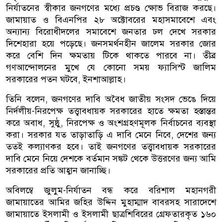
নির্যাতনের স্বীকার জনগণের মধ্যে প্রচণ্ড ক্ষোভ বিরাজ করছে।
জামায়াত ও বিএনপির ২৮ অক্টোবরের মহাসমাবেশে এবং
অন্যান্য বিরোধীদলের সমাবেশে জনতার ঢল দেখে সরকার
দিশেহারা হয়ে পড়েছে। জনসমর্থনহীন জালেম সরকার জোর
করে বেশি দিন ক্ষমতায় টিকে থাকতে পারবে না। তীব্র
গণআন্দোলনের মুখে যে কোনো সময় ফ্যাসিস্ট জালিম
সরকারের পতন ঘটবে, ইনশাআল্লাহ।
তিনি বলেন, জনগণের দাবি অবৈধ জাতীয় সংসদ ভেঙে দিয়ে
নির্দলীয়-নিরপেক্ষ তত্ত্বাবধায়ক সরকারের হাতে ক্ষমতা হস্তান্তর
করে অবাধ, সুষ্ঠু, নিরপেক্ষ ও অংশগ্রহণমূলক নির্বাচনের ব্যবস্থা
করা। সরকার যত তাড়াতাড়ি এ দাবি মেনে নিবে, দেশের জন্য
ততই কল্যাণকর হবে। তাই জনগণের তত্ত্বাবধায়ক সরকারের
দাবি মেনে নিয়ে দেশকে বর্তমান সঙ্কট থেকে উত্তরণের জন্য আমি
সরকারের প্রতি আহ্বান জানাচ্ছি।
অবিলম্বে জুলুম-নির্যাতন বন্ধ করে বরিশাল মহানগরী
জামায়াতের আমির জহির উদ্দিন মুহাম্মাদ বাবরসহ সারাদেশে
জামায়াতে ইসলামী ও ইসলামী ছাত্রশিবিরের গ্রেফতারকৃত ১৬০