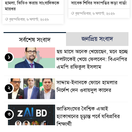
হামলা, ভিডিও করায় সাংবাদিককে
সাবেক শিবির সভাপতির কড়া বার্তা
মারধর
বৃহস্পতিবার, ৬ অগাস্ট, ২০২৬
বৃহস্পতিবার, ৬ অগাস্ট, ২০২৬
জনপ্রিয় সংবাদ
সর্বশেষ সংবাদ
ছয় মাসে অনেক খেয়েছেন, মনে হচ্ছে
১
দলটাকেই খেয়ে ফেলবেন: বিএনপির
এমপি রফিকুল ইসলাম
সাদ্দাম-ইনানকে ফোনে হামলার
২
নির্দেশ দেন ওবায়দুল কাদের
জাতিসংঘের বৈশ্বিক এআই
৩
হ্যাকাথনের চূড়ান্ত পর্বে যবিপ্রবির
শিক্ষার্থী