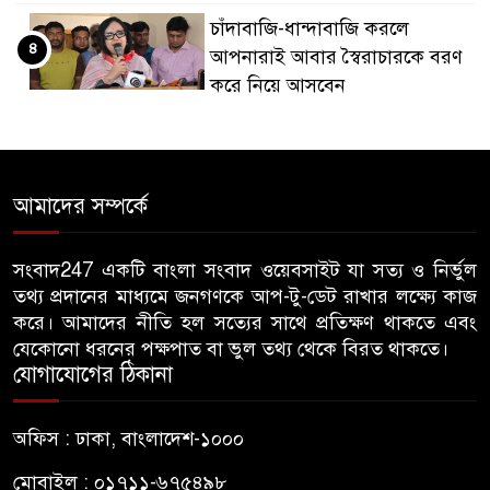
চাঁদাবাজি-ধান্দাবাজি করলে
৪
আপনারাই আবার স্বৈরাচারকে বরণ
করে নিয়ে আসবেন
বিএনপি নেতা জাহাঙ্গীর হত্যায় মুখ
৫
খুললেন ছাত্রদল নেতা মোকাররম
আমাদের সম্পর্কে
জুলাই গণঅভ্যুত্থান দিবসে
৬
জামায়াতের কর্মসূচিতে বিএনপির
সংবাদ247 একটি বাংলা সংবাদ ওয়েবসাইট যা সত্য ও নির্ভুল
তথ্য প্রদানের মাধ্যমে জনগণকে আপ-টু-ডেট রাখার লক্ষ্যে কাজ
হামলা, ভিডিও করায় সাংবাদিককে
করে। আমাদের নীতি হল সত্যের সাথে প্রতিক্ষণ থাকতে এবং
মারধর
যেকোনো ধরনের পক্ষপাত বা ভুল তথ্য থেকে বিরত থাকতে।
যোগাযোগের ঠিকানা
হামলার উদ্যেশ্যে শিবিরের মেসের
৭
তথ্য সংগ্রহ, ছাত্রদল সভাপতিকে
অফিস : ঢাকা, বাংলাদেশ-১০০০
সাবেক শিবির সভাপতির কড়া বার্তা
মোবাইল : ০১৭১১-৬৭৫৪৯৮