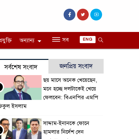
সব
রযুক্তি
অন্যান্য
ENG
জনপ্রিয় সংবাদ
সর্বশেষ সংবাদ
ছয় মাসে অনেক খেয়েছেন,
মনে হচ্ছে দলটাকেই খেয়ে
ফেলবেন: বিএনপির এমপি
িকুল ইসলাম
সাদ্দাম-ইনানকে ফোনে
২
হামলার নির্দেশ দেন