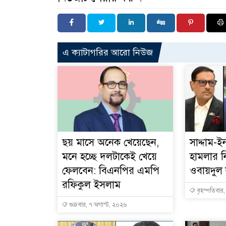
এ ক্যাটাগরির আরো নিউজ
ছয় মাসে অনেক খেয়েছেন,
সাদ্দাম-
মনে হচ্ছে দলটাকেই খেয়ে
হামলার ন
ফেলবেন: বিএনপির এমপি
ওবায়দুল
রফিকুল ইসলাম
বৃহস্পতিবার
শুক্রবার, ৭ অগাস্ট, ২০২৬