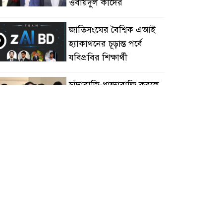
ওবায়দুল কাদের
জাতিসংঘের বৈশ্বিক এআই
৩
হ্যাকাথনের চূড়ান্ত পর্বে
যবিপ্রবির শিক্ষার্থী
চাঁদাবাজি-ধান্দাবাজি করলে
৪
আপনারাই আবার
স্বৈরাচারকে বরণ করে নিয়ে
সবেন
বিএনপি নেতা জাহাঙ্গীর
৫
হত্যায় মুখ খুললেন ছাত্রদল
নেতা মোকাররম
জুলাই গণঅভ্যুত্থান দিবসে
৬