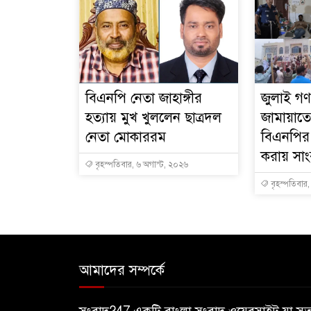
বিএনপি নেতা জাহাঙ্গীর
জুলাই গণঅ
হত্যায় মুখ খুললেন ছাত্রদল
জামায়াতে
নেতা মোকাররম
বিএনপির
করায় সা
বৃহস্পতিবার, ৬ অগাস্ট, ২০২৬
বৃহস্পতিবার
আমাদের সম্পর্কে