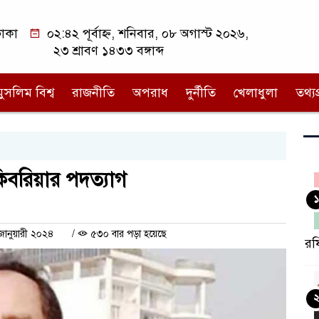
াকা
০২:৪২ পূর্বাহ্ন, শনিবার, ০৮ অগাস্ট ২০২৬,
২৩ শ্রাবণ ১৪৩৩ বঙ্গাব্দ
মুসলিম বিশ্ব
রাজনীতি
অপরাধ
দুর্নীতি
খেলাধুলা
তথ্যপ্
বরিয়ার পদত্যাগ
১
 জানুয়ারী ২০২৪
/
৫৩০ বার পড়া হয়েছে
রফ