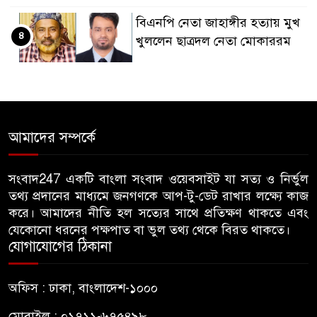
বিএনপি নেতা জাহাঙ্গীর হত্যায় মুখ
৪
খুললেন ছাত্রদল নেতা মোকাররম
জুলাই গণঅভ্যুত্থান দিবসে
৫
জামায়াতের কর্মসূচিতে বিএনপির
হামলা, ভিডিও করায় সাংবাদিককে
আমাদের সম্পর্কে
মারধর
হামলার উদ্যেশ্যে শিবিরের মেসের
সংবাদ247 একটি বাংলা সংবাদ ওয়েবসাইট যা সত্য ও নির্ভুল
৬
তথ্য প্রদানের মাধ্যমে জনগণকে আপ-টু-ডেট রাখার লক্ষ্যে কাজ
তথ্য সংগ্রহ, ছাত্রদল সভাপতিকে
করে। আমাদের নীতি হল সত্যের সাথে প্রতিক্ষণ থাকতে এবং
সাবেক শিবির সভাপতির কড়া বার্তা
যেকোনো ধরনের পক্ষপাত বা ভুল তথ্য থেকে বিরত থাকতে।
যোগাযোগের ঠিকানা
জাবির আল-বেরুনী হলে আটক
৭
ছাত্রলীগ কর্মীকে ছেড়ে দিতে জাকসু
অফিস : ঢাকা, বাংলাদেশ-১০০০
ভিপির তদবির
মোবাইল : ০১৭১১-৬৭৫৪৯৮