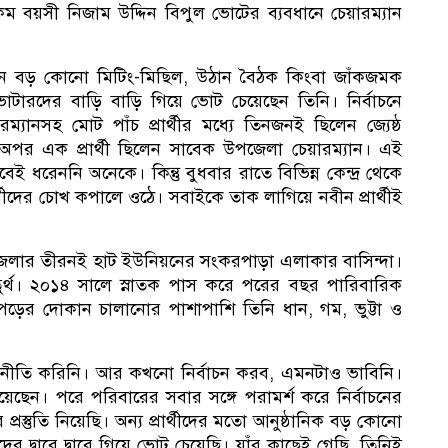
বচেয়ে কম বয়সী নিজাম উদ্দিন বিপুল ভোটের ব্যবধানে চেয়ারম্যান
তেমন বড় কোনো মিটিং-মিছিল, উঠান বৈঠক কিংবা জাঁকজমক
 ভোটারদের বাড়ি বাড়ি গিয়ে ভোট চেয়েছেন তিনি। নির্বাচনে
্যানসহ মোট পাঁচ প্রার্থীর মধ্যে তিনজনই ছিলেন জ্যেষ্ঠ
র এক প্রার্থী ছিলেন সাবেক উপজেলা চেয়ারম্যান। এই
বেই ধরেননি অনেকে। কিন্তু বুধবার রাতে বিভিন্ন কেন্দ্র থেকে
দের চোখ কপালে ওঠে। সবাইকে তাক লাগিয়ে নবীন প্রার্থীই
জেলার তীরনই হাট ইউনিয়নের সংকরপাড়া এলাকার বাসিন্দা।
তুর্থ। ২০১৪ সালে স্নাতক পাস করে পরের বছর পারিবারিক
বি
াপড়ের দোকান চালানোর পাশাপাশি তিনি ধান, গম, ভুট্টা ও
জনীতি করিনি। আর কখনো নির্বাচন করব, এমনটাও ভাবিনি।
য়েছেন। পরে পরিবারের সবার সঙ্গে পরামর্শ করে নির্বাচনের
স্তুতি নিয়েছি। অন্য প্রার্থীদের মতো আনুষ্ঠানিক বড় কোনো
ের দ্বারে দ্বারে গিয়ে ভোট চেয়েছি। যাঁর কাছেই গেছি, তিনিই
নে