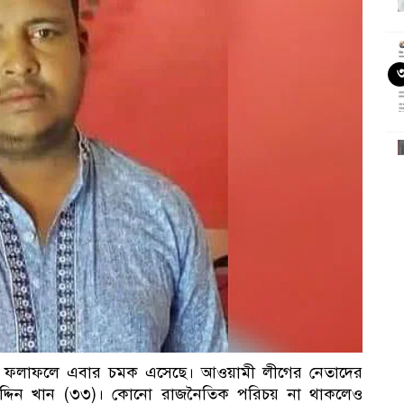
ছা
মা
নের ফলাফলে এবার চমক এসেছে। আওয়ামী লীগের নেতাদের
উদ্দিন খান (৩৩)। কোনো রাজনৈতিক পরিচয় না থাকলেও