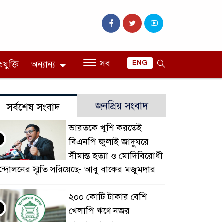
সব
রযুক্তি
অন্যান্য
ENG
জনপ্রিয় সংবাদ
সর্বশেষ সংবাদ
ভারতকে খুশি করতেই
বিএনপি জুলাই জাদুঘরে
সীমান্ত হত্যা ও মোদিবিরোধী
্দোলনের স্মৃতি সরিয়েছে- আবু বাকের মজুমদার
২০০ কোটি টাকার বেশি
২
খেলাপি ঋণে নজর