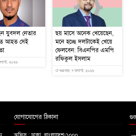
েন যুবদল নেতার
ছয় মাসে অনেক খেয়েছেন,
াতে আহত সেই
মনে হচ্ছে দলটাকেই খেয়ে
তা
ফেলবেন: বিএনপির এমপি
রফিকুল ইসলাম
গাস্ট, ২০২৬
শুক্রবার, ৭ অগাস্ট, ২০২৬
যোগাযোগের ঠিকানা
গুর
য
অফিস : ঢাকা, বাংলাদেশ-১০০০