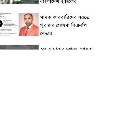
বাংলাদেশ ব্যাংকের
মাদক কারবারিদের ধরতে
৩
পুরস্কার ঘোষণা বিএনপি
নেতার
হল আমাদের দখলে, আমরা
৪
সংঘাত নয় সহাবস্থানে
থাকতে চাই: ঢাকা আলিয়ার
ত্রদল নেতা
নারী শিক্ষার্থীর অগোচরে
৫
ভিডিও ধারণ: বিচারের
দাবিতে যবিপ্রবিতে
নববন্ধন ও ১০ দফা দাবিতে স্মারকলিপি