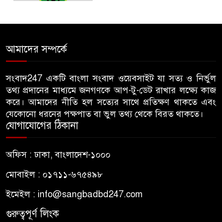
আদায়, পদ হারালেন বিএনপির ২
নেতা
গাছ-বাঁশ দিয়ে বানানো সাঁকো লাল
আমাদের সম্পর্কে
৫
ফিতা কেটে উদ্বোধন করলেন
বিএনপি নেতা
সংবাদ247 একটি বাংলা সংবাদ ওয়েবসাইট যা সত্য ও নির্ভুল
তথ্য প্রদানের মাধ্যমে জনগণকে আপ-টু-ডেট রাখার লক্ষ্যে কাজ
জন্মনিবন্ধন সংশোধনের নামে অর্থ
করে। আমাদের নীতি হল সত্যের সাথে প্রতিক্ষণ থাকতে এবং
৬
নেয়ায় কৃষকদল নেতাকে অব্যাহতি
যেকোনো ধরনের পক্ষপাত বা ভুল তথ্য থেকে বিরত থাকতে।
যোগাযোগের ঠিকানা
জবিতে ছাত্রদলের হামলায় ভেঙে
৭
অফিস : ঢাকা, বাংলাদেশ-১০০০
গেছে চোয়াল, কথা বলতে না পেরে
কাগজে লিখছেন জবির নেয়ামত
মোবাইল : ০১৭১১-৬৭৫৪৯৮
ইমেইল :
info@sangbadbd247.com
ঢাকা আলিয়া মাদ্রাসায় শিবিরের
৮
প্রবেশে বাধা, ভেতরে ছাত্রদলের
গুরুত্বপূর্ণ লিংক
নেতাকর্মীরা