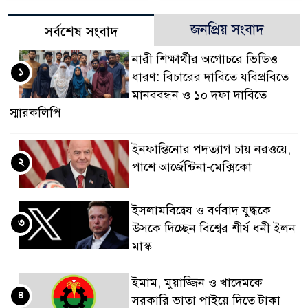
জনপ্রিয় সংবাদ
সর্বশেষ সংবাদ
নারী শিক্ষার্থীর অগোচরে ভিডিও
১
ধারণ: বিচারের দাবিতে যবিপ্রবিতে
মানববন্ধন ও ১০ দফা দাবিতে
স্মারকলিপি
ইনফান্তিনোর পদত্যাগ চায় নরওয়ে,
২
পাশে আর্জেন্টিনা-মেক্সিকো
ইসলামবিদ্বেষ ও বর্ণবাদ যুদ্ধকে
৩
উসকে দিচ্ছেন বিশ্বের শীর্ষ ধনী ইলন
মাস্ক
ইমাম, মুয়াজ্জিন ও খাদেমকে
৪
সরকারি ভাতা পাইয়ে দিতে টাকা