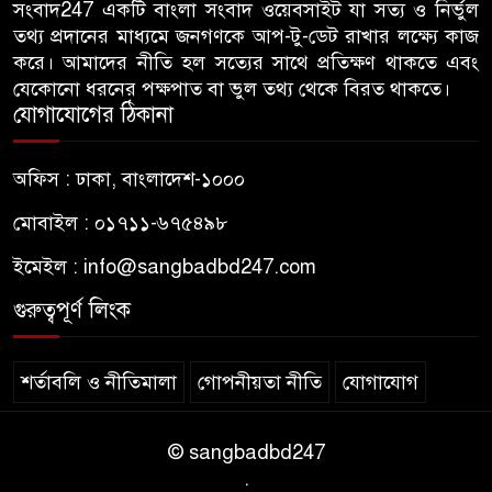
সংবাদ247 একটি বাংলা সংবাদ ওয়েবসাইট যা সত্য ও নির্ভুল
৬
তথ্য সংগ্রহ, ছাত্রদল সভাপতিকে
তথ্য প্রদানের মাধ্যমে জনগণকে আপ-টু-ডেট রাখার লক্ষ্যে কাজ
সাবেক শিবির সভাপতির কড়া বার্তা
করে। আমাদের নীতি হল সত্যের সাথে প্রতিক্ষণ থাকতে এবং
যেকোনো ধরনের পক্ষপাত বা ভুল তথ্য থেকে বিরত থাকতে।
জাবির আল-বেরুনী হলে আটক
যোগাযোগের ঠিকানা
৭
ছাত্রলীগ কর্মীকে ছেড়ে দিতে জাকসু
ভিপির তদবির
অফিস : ঢাকা, বাংলাদেশ-১০০০
বিএনপি নেতাদের ফুল দিয়ে মঞ্চে
মোবাইল : ০১৭১১-৬৭৫৪৯৮
৮
উঠলেন আ.লীগ নেতা
ইমেইল :
info@sangbadbd247.com
গুরুত্বপূর্ণ লিংক
আপনি কেন দেশে এসেছেন? উত্তরে
৯
যা বলেছিলেন মীর কাশেম আলী
শর্তাবলি ও নীতিমালা
গোপনীয়তা নীতি
যোগাযোগ
জবিতে প্রশাসনের ইন্ধনেই হামলার
১০
অভিযোগ, ছাত্রশক্তির ৬ দফা দাবি
© sangbadbd247
.