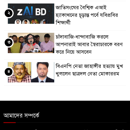
জাতিসংঘের বৈশ্বিক এআই
২
হ্যাকাথনের চূড়ান্ত পর্বে যবিপ্রবির
শিক্ষার্থী
চাঁদাবাজি-ধান্দাবাজি করলে
৩
আপনারাই আবার স্বৈরাচারকে বরণ
করে নিয়ে আসবেন
বিএনপি নেতা জাহাঙ্গীর হত্যায় মুখ
৪
খুললেন ছাত্রদল নেতা মোকাররম
জুলাই গণঅভ্যুত্থান দিবসে
৫
জামায়াতের কর্মসূচিতে বিএনপির
হামলা, ভিডিও করায় সাংবাদিককে
মারধর
আমাদের সম্পর্কে
হামলার উদ্যেশ্যে শিবিরের মেসের