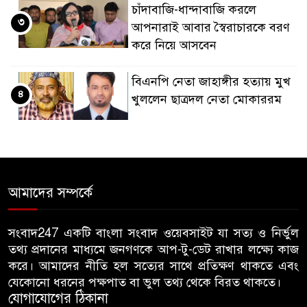
চাঁদাবাজি-ধান্দাবাজি করলে
৩
আপনারাই আবার স্বৈরাচারকে বরণ
করে নিয়ে আসবেন
বিএনপি নেতা জাহাঙ্গীর হত্যায় মুখ
৪
খুললেন ছাত্রদল নেতা মোকাররম
জুলাই গণঅভ্যুত্থান দিবসে
৫
জামায়াতের কর্মসূচিতে বিএনপির
হামলা, ভিডিও করায় সাংবাদিককে
আমাদের সম্পর্কে
মারধর
হামলার উদ্যেশ্যে শিবিরের মেসের
সংবাদ247 একটি বাংলা সংবাদ ওয়েবসাইট যা সত্য ও নির্ভুল
৬
তথ্য প্রদানের মাধ্যমে জনগণকে আপ-টু-ডেট রাখার লক্ষ্যে কাজ
তথ্য সংগ্রহ, ছাত্রদল সভাপতিকে
করে। আমাদের নীতি হল সত্যের সাথে প্রতিক্ষণ থাকতে এবং
সাবেক শিবির সভাপতির কড়া বার্তা
যেকোনো ধরনের পক্ষপাত বা ভুল তথ্য থেকে বিরত থাকতে।
যোগাযোগের ঠিকানা
জাবির আল-বেরুনী হলে আটক