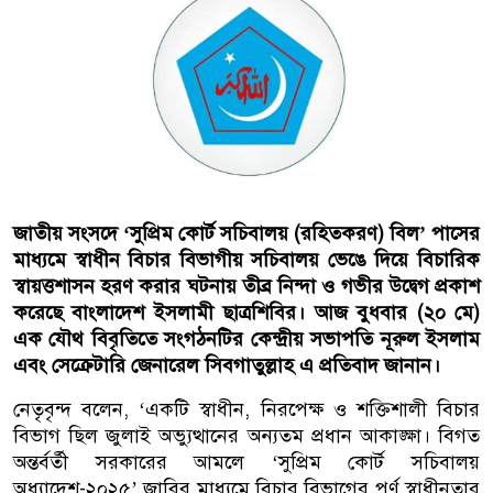
জাতীয় সংসদে ‘সুপ্রিম কোর্ট সচিবালয় (রহিতকরণ) বিল’ পাসের
মাধ্যমে স্বাধীন বিচার বিভাগীয় সচিবালয় ভেঙে দিয়ে বিচারিক
স্বায়ত্তশাসন হরণ করার ঘটনায় তীব্র নিন্দা ও গভীর উদ্বেগ প্রকাশ
করেছে বাংলাদেশ ইসলামী ছাত্রশিবির। আজ বুধবার (২০ মে)
এক যৌথ বিবৃতিতে সংগঠনটির কেন্দ্রীয় সভাপতি নূরুল ইসলাম
এবং সেক্রেটারি জেনারেল সিবগাতুল্লাহ এ প্রতিবাদ জানান।
নেতৃবৃন্দ বলেন, ‘একটি স্বাধীন, নিরপেক্ষ ও শক্তিশালী বিচার
বিভাগ ছিল জুলাই অভ্যুত্থানের অন্যতম প্রধান আকাঙ্ক্ষা। বিগত
অন্তর্বর্তী সরকারের আমলে ‘সুপ্রিম কোর্ট সচিবালয়
অধ্যাদেশ-২০২৫’ জারির মাধ্যমে বিচার বিভাগের পূর্ণ স্বাধীনতার