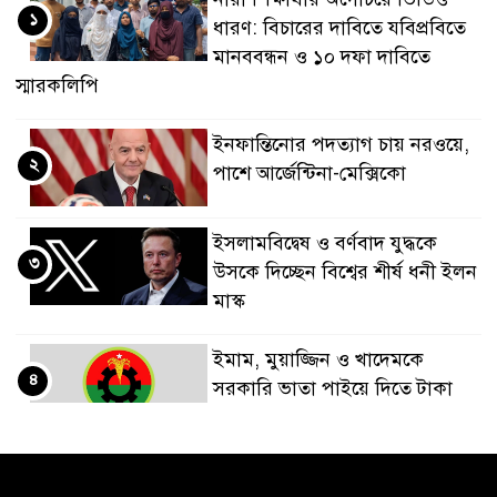
১
ধারণ: বিচারের দাবিতে যবিপ্রবিতে
মানববন্ধন ও ১০ দফা দাবিতে
স্মারকলিপি
ইনফান্তিনোর পদত্যাগ চায় নরওয়ে,
২
পাশে আর্জেন্টিনা-মেক্সিকো
ইসলামবিদ্বেষ ও বর্ণবাদ যুদ্ধকে
৩
উসকে দিচ্ছেন বিশ্বের শীর্ষ ধনী ইলন
মাস্ক
ইমাম, মুয়াজ্জিন ও খাদেমকে
৪
সরকারি ভাতা পাইয়ে দিতে টাকা
আদায়, পদ হারালেন বিএনপির ২
নেতা