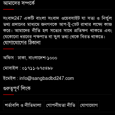
গাছ-বাঁশ দিয়ে বানানো সাঁকো লাল
আমাদের সম্পর্কে
৫
ফিতা কেটে উদ্বোধন করলেন
বিএনপি নেতা
সংবাদ247 একটি বাংলা সংবাদ ওয়েবসাইট যা সত্য ও নির্ভুল
তথ্য প্রদানের মাধ্যমে জনগণকে আপ-টু-ডেট রাখার লক্ষ্যে কাজ
জন্মনিবন্ধন সংশোধনের নামে অর্থ
করে। আমাদের নীতি হল সত্যের সাথে প্রতিক্ষণ থাকতে এবং
৬
নেয়ায় কৃষকদল নেতাকে অব্যাহতি
যেকোনো ধরনের পক্ষপাত বা ভুল তথ্য থেকে বিরত থাকতে।
যোগাযোগের ঠিকানা
জবিতে ছাত্রদলের হামলায় ভেঙে
৭
অফিস : ঢাকা, বাংলাদেশ-১০০০
গেছে চোয়াল, কথা বলতে না পেরে
কাগজে লিখছেন জবির নেয়ামত
মোবাইল : ০১৭১১-৬৭৫৪৯৮
ইমেইল :
info@sangbadbd247.com
ঢাকা আলিয়া মাদ্রাসায় শিবিরের
৮
প্রবেশে বাধা, ভেতরে ছাত্রদলের
গুরুত্বপূর্ণ লিংক
নেতাকর্মীরা
শর্তাবলি ও নীতিমালা
গোপনীয়তা নীতি
যোগাযোগ
হিন্দু নারীর ঘর থেকে উলঙ্গ অবস্থায়
৯
যুবদল নেতা আটক