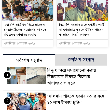
ফ্যামিলি কার্ড শুমারিতে ছাত্রদল
বিএনপি সরকার এলে জাতীয় পার্টি
নেতাকর্মীদের নিয়োগের দাবিতে
বা জামায়াত করলে উন্নয়ন পাবেন
ইউএনও কার্যালয় ঘেরাও
কীভাবে- মির্জা ফখরুল
রবিবার, ৯ অগাস্ট, ২০২৬
রবিবার, ৯ অগাস্ট, ২০২৬
জনপ্রিয় সংবাদ
সর্বশেষ সংবাদ
বিদ্যুৎ নিয়ে সমালোচনা করায়
১
বিচারকের বিরুদ্ধে বিক্ষোভ,
আদালতে ভাঙচুর
‘সালমান শাহকে হত্যায় ডনের সঙ্গে
২
১২ লাখ টাকায় চুক্তি’