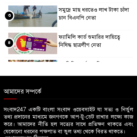
সমু‌দ্রে মাছ ধরতেও লাখ টাকা চাঁদা
৩
চান বিএনপি নেতা
ফ্যামিলি কার্ড শুমারির দায়িত্বে
৪
নিষিদ্ধ ছাত্রলীগ নেতা
ফ্যামিলি কার্ড শুমারিতে ছাত্রদল
৫
নেতাকর্মীদের নিয়োগের দাবিতে
ইউএনও কার্যালয় ঘেরাও
আমাদের সম্পর্কে
বিএনপি সরকার এলে জাতীয় পার্টি
৬
বা জামায়াত করলে উন্নয়ন পাবেন
সংবাদ247 একটি বাংলা সংবাদ ওয়েবসাইট যা সত্য ও নির্ভুল
কীভাবে- মির্জা ফখরুল
তথ্য প্রদানের মাধ্যমে জনগণকে আপ-টু-ডেট রাখার লক্ষ্যে কাজ
করে। আমাদের নীতি হল সত্যের সাথে প্রতিক্ষণ থাকতে এবং
রিজার্ভ চুরির প্রতিবেদন পেছাল ৯৭
যেকোনো ধরনের পক্ষপাত বা ভুল তথ্য থেকে বিরত থাকতে।
৭
বার