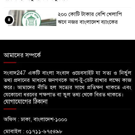
২০০ কোটি টাকার বেশি খেলাপি
৪
ঋণে নজর বাংলাদেশ ব্যাংকের
মাদক কারবারিদের ধরতে পুরস্কার
৫
ঘোষণা বিএনপি নেতার
আমাদের সম্পর্কে
হল আমাদের দখলে, আমরা সংঘাত
সংবাদ247 একটি বাংলা সংবাদ ওয়েবসাইট যা সত্য ও নির্ভুল
৬
নয় সহাবস্থানে থাকতে চাই: ঢাকা
তথ্য প্রদানের মাধ্যমে জনগণকে আপ-টু-ডেট রাখার লক্ষ্যে কাজ
আলিয়ার ছাত্রদল নেতা
করে। আমাদের নীতি হল সত্যের সাথে প্রতিক্ষণ থাকতে এবং
যেকোনো ধরনের পক্ষপাত বা ভুল তথ্য থেকে বিরত থাকতে।
নারী শিক্ষার্থীর অগোচরে ভিডিও
যোগাযোগের ঠিকানা
৭
ধারণ: বিচারের দাবিতে যবিপ্রবিতে
মানববন্ধন ও ১০ দফা দাবিতে
অফিস : ঢাকা, বাংলাদেশ-১০০০
স্মারকলিপি
মোবাইল : ০১৭১১-৬৭৫৪৯৮