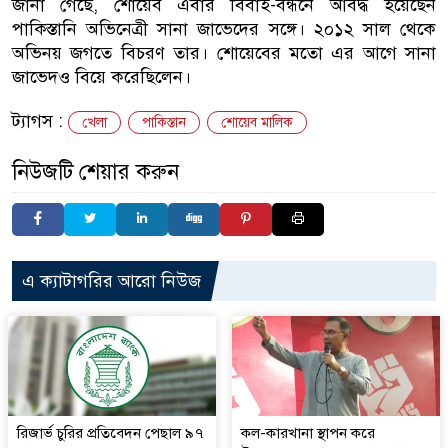
জানা গেছে, শোয়েব এবার বিবাহ-বন্ধনে আবদ্ধ হয়েছেন
পাকিস্তানি অভিনেত্রী সানা জাভেদের সঙ্গে। ২০১২ সাল থেকে
অভিনয় জগতে বিচরণ তার। শোয়েবের মতো এর আগে সানা
জাভেদও বিয়ে করেছিলেন।
ট্যাগস :
খেলা
পাকিস্তান
শোয়েব মালিক
নিউজটি শেয়ার করুন
এ ক্যাটাগরির আরো নিউজ
রিজার্ভ চুরির প্রতিবেদন পেছাল ৯৭
কল-কারখানা স্থাপন করে