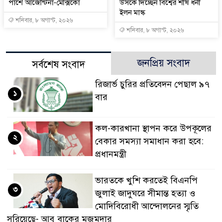
পাশে আর্জেন্টিনা-মেক্সিকো
উসকে দিচ্ছেন বিশ্বের শীর্ষ ধনী
ইলন মাস্ক
শনিবার, ৮ অগাস্ট, ২০২৬
শনিবার, ৮ অগাস্ট, ২০২৬
জনপ্রিয় সংবাদ
সর্বশেষ সংবাদ
রিজার্ভ চুরির প্রতিবেদন পেছাল ৯৭
১
বার
কল-কারখানা স্থাপন করে উপকূলের
২
বেকার সমস্যা সমাধান করা হবে:
প্রধানমন্ত্রী
ভারতকে খুশি করতেই বিএনপি
৩
জুলাই জাদুঘরে সীমান্ত হত্যা ও
মোদিবিরোধী আন্দোলনের স্মৃতি
সরিয়েছে- আবু বাকের মজুমদার