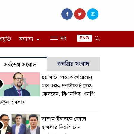
সব
রযুক্তি
অন্যান্য
ENG
জনপ্রিয় সংবাদ
সর্বশেষ সংবাদ
ছয় মাসে অনেক খেয়েছেন,
মনে হচ্ছে দলটাকেই খেয়ে
ফেলবেন: বিএনপির এমপি
িকুল ইসলাম
সাদ্দাম-ইনানকে ফোনে
২
হামলার নির্দেশ দেন