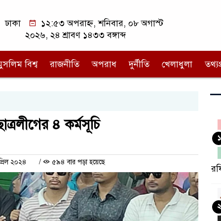
ঢাকা
১২:৫৩ অপরাহ্ন, শনিবার, ০৮ অগাস্ট
২০২৬, ২৪ শ্রাবণ ১৪৩৩ বঙ্গাব্দ
মুসলিম বিশ্ব
রাজনীতি
অপরাধ
দুর্নীতি
খেলাধুলা
তথ্যপ্
াত্রলীগের ৪ কর্মসূচি
১
্রিল ২০২৪
/
৫৯৪ বার পড়া হয়েছে
রফ