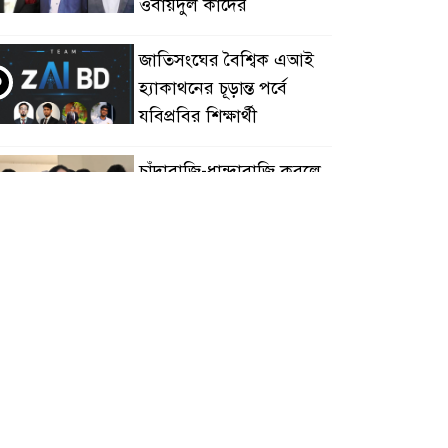
ওবায়দুল কাদের
জাতিসংঘের বৈশ্বিক এআই
৩
হ্যাকাথনের চূড়ান্ত পর্বে
যবিপ্রবির শিক্ষার্থী
চাঁদাবাজি-ধান্দাবাজি করলে
৪
আপনারাই আবার
স্বৈরাচারকে বরণ করে নিয়ে
সবেন
বিএনপি নেতা জাহাঙ্গীর
৫
হত্যায় মুখ খুললেন ছাত্রদল
নেতা মোকাররম
জুলাই গণঅভ্যুত্থান দিবসে
৬