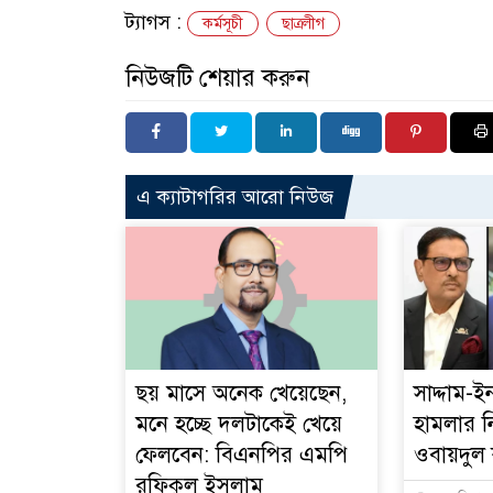
ট্যাগস :
কর্মসূচী
ছাত্রলীগ
নিউজটি শেয়ার করুন
এ ক্যাটাগরির আরো নিউজ
ছয় মাসে অনেক খেয়েছেন,
সাদ্দাম-
মনে হচ্ছে দলটাকেই খেয়ে
হামলার ন
ফেলবেন: বিএনপির এমপি
ওবায়দুল
রফিকুল ইসলাম