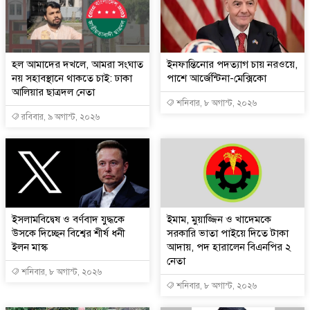
হল আমাদের দখলে, আমরা সংঘাত
ইনফান্তিনোর পদত্যাগ চায় নরওয়ে,
নয় সহাবস্থানে থাকতে চাই: ঢাকা
পাশে আর্জেন্টিনা-মেক্সিকো
আলিয়ার ছাত্রদল নেতা
শনিবার, ৮ অগাস্ট, ২০২৬
রবিবার, ৯ অগাস্ট, ২০২৬
ইসলামবিদ্বেষ ও বর্ণবাদ যুদ্ধকে
ইমাম, মুয়াজ্জিন ও খাদেমকে
উসকে দিচ্ছেন বিশ্বের শীর্ষ ধনী
সরকারি ভাতা পাইয়ে দিতে টাকা
ইলন মাস্ক
আদায়, পদ হারালেন বিএনপির ২
নেতা
শনিবার, ৮ অগাস্ট, ২০২৬
শনিবার, ৮ অগাস্ট, ২০২৬