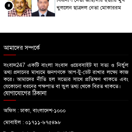
৪
খুললেন ছাত্রদল নেতা মোকাররম
জুলাই গণঅভ্যুত্থান দিবসে
৫
জামায়াতের কর্মসূচিতে বিএনপির
হামলা, ভিডিও করায় সাংবাদিককে
আমাদের সম্পর্কে
মারধর
হামলার উদ্যেশ্যে শিবিরের মেসের
সংবাদ247 একটি বাংলা সংবাদ ওয়েবসাইট যা সত্য ও নির্ভুল
৬
তথ্য প্রদানের মাধ্যমে জনগণকে আপ-টু-ডেট রাখার লক্ষ্যে কাজ
তথ্য সংগ্রহ, ছাত্রদল সভাপতিকে
করে। আমাদের নীতি হল সত্যের সাথে প্রতিক্ষণ থাকতে এবং
সাবেক শিবির সভাপতির কড়া বার্তা
যেকোনো ধরনের পক্ষপাত বা ভুল তথ্য থেকে বিরত থাকতে।
যোগাযোগের ঠিকানা
জাবির আল-বেরুনী হলে আটক
৭
ছাত্রলীগ কর্মীকে ছেড়ে দিতে জাকসু
অফিস : ঢাকা, বাংলাদেশ-১০০০
ভিপির তদবির
মোবাইল : ০১৭১১-৬৭৫৪৯৮
বিএনপি নেতাদের ফুল দিয়ে মঞ্চে
৮