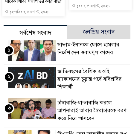
সাবেক শিবির সভাপতির কড়া বার্তা
বুধবার, ৫ অগাস্ট, ২০২৬
বৃহস্পতিবার, ৬ অগাস্ট, ২০২৬
জনপ্রিয় সংবাদ
সর্বশেষ সংবাদ
সাদ্দাম-ইনানকে ফোনে হামলার
১
নির্দেশ দেন ওবায়দুল কাদের
জাতিসংঘের বৈশ্বিক এআই
২
হ্যাকাথনের চূড়ান্ত পর্বে যবিপ্রবির
শিক্ষার্থী
চাঁদাবাজি-ধান্দাবাজি করলে
৩
আপনারাই আবার স্বৈরাচারকে বরণ
করে নিয়ে আসবেন
বিএনপি নেতা জাহাঙ্গীর হত্যায় মুখ