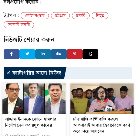
বলপ্রয়োগ করেনি।
ট্যাগস :
কোটা সংস্কার
চট্টগ্রাম
চাকরি
নিহত
সরকারি চাকরি
নিউজটি শেয়ার করুন
এ ক্যাটাগরির আরো নিউজ
সাদ্দাম-ইনানকে ফোনে হামলার
চাঁদাবাজি-ধান্দাবাজি করলে
নির্দেশ দেন ওবায়দুল কাদের
আপনারাই আবার স্বৈরাচারকে বরণ
করে নিয়ে আসবেন
বৃহস্পতিবার, ৬ অগাস্ট, ২০২৬