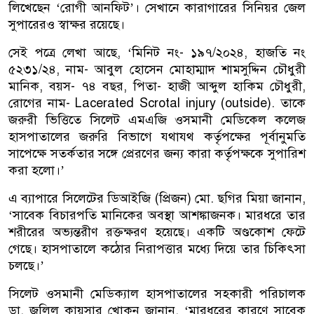
লিখেছেন ‘রোগী আনফিট’। সেখানে কারাগারের সিনিয়র জেল
সুপারেরও স্বাক্ষর রয়েছে।
সেই পত্রে লেখা আছে, ‘মিনিট নং- ১৯৭/২০২৪, হাজতি নং
৫২৩১/২৪, নাম- আবুল হোসেন মোহাম্মাদ শামসুদ্দিন চৌধুরী
মানিক, বয়স- ৭৪ বছর, পিতা- হাজী আব্দুল হাকিম চৌধুরী,
রোগের নাম- Lacerated Scrotal injury (outside). তাকে
জরুরী ভিত্তিতে সিলেট এমএজি ওসমানী মেডিকেল কলেজ
হাসপাতালের জরুরি বিভাগে যথাযথ কর্তৃপক্ষের পূর্বানুমতি
সাপেক্ষে সতর্কতার সঙ্গে প্রেরণের জন্য কারা কর্তৃপক্ষকে সুপারিশ
করা হলো।’
এ ব্যাপারে সিলেটের ডিআইজি (প্রিজন) মো. ছগির মিয়া জানান,
‘সাবেক বিচারপতি মানিকের অবস্থা আশঙ্কাজনক। মারধরে তার
শরীরের অভ্যন্তরীণ রক্তক্ষরণ হয়েছে। একটি অণ্ডকোশ ফেটে
গেছে। হাসপাতালে কঠোর নিরাপত্তার মধ্যে দিয়ে তার চিকিৎসা
চলছে।’
সিলেট ওসমানী মেডিক্যাল হাসপাতালের সহকারী পরিচালক
ডা. জলিল কায়সার খোকন জানান, ‘মারধরের কারণে সাবেক