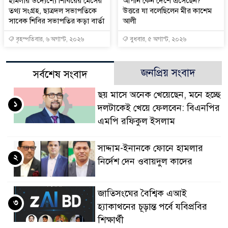
হামলার উদ্যেশ্যে শিবিরের মেসের
আপনি কেন দেশে এসেছেন?
তথ্য সংগ্রহ, ছাত্রদল সভাপতিকে
উত্তরে যা বলেছিলেন মীর কাশেম
সাবেক শিবির সভাপতির কড়া বার্তা
আলী
বৃহস্পতিবার, ৬ অগাস্ট, ২০২৬
বুধবার, ৫ অগাস্ট, ২০২৬
জনপ্রিয় সংবাদ
সর্বশেষ সংবাদ
ছয় মাসে অনেক খেয়েছেন, মনে হচ্ছে
১
দলটাকেই খেয়ে ফেলবেন: বিএনপির
এমপি রফিকুল ইসলাম
সাদ্দাম-ইনানকে ফোনে হামলার
২
নির্দেশ দেন ওবায়দুল কাদের
জাতিসংঘের বৈশ্বিক এআই
৩
হ্যাকাথনের চূড়ান্ত পর্বে যবিপ্রবির
শিক্ষার্থী