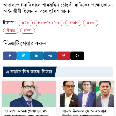
আদালতে শুনানিকালে শামসুদ্দিন চৌধুরী মানিকের পক্ষে কোনো
আইনজীবী ছিলেন না বলে পুলিশ জানায়।
ট্যাগস :
আটক
বিচারপতি মানিক
বিজিবি
মামলা
সীমান্ত
হামলা
নিউজটি শেয়ার করুন
এ ক্যাটাগরির আরো নিউজ
ছয় মাসে অনেক খেয়েছেন, মনে
সাদ্দাম-ইনানকে ফোনে হামলার