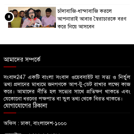
চাঁদাবাজি-ধান্দাবাজি করলে
৪
আপনারাই আবার স্বৈরাচারকে বরণ
করে নিয়ে আসবেন
বিএনপি নেতা জাহাঙ্গীর হত্যায় মুখ
৫
খুললেন ছাত্রদল নেতা মোকাররম
আমাদের সম্পর্কে
জুলাই গণঅভ্যুত্থান দিবসে
৬
জামায়াতের কর্মসূচিতে বিএনপির
সংবাদ247 একটি বাংলা সংবাদ ওয়েবসাইট যা সত্য ও নির্ভুল
তথ্য প্রদানের মাধ্যমে জনগণকে আপ-টু-ডেট রাখার লক্ষ্যে কাজ
হামলা, ভিডিও করায় সাংবাদিককে
করে। আমাদের নীতি হল সত্যের সাথে প্রতিক্ষণ থাকতে এবং
মারধর
যেকোনো ধরনের পক্ষপাত বা ভুল তথ্য থেকে বিরত থাকতে।
যোগাযোগের ঠিকানা
হামলার উদ্যেশ্যে শিবিরের মেসের
৭
তথ্য সংগ্রহ, ছাত্রদল সভাপতিকে
অফিস : ঢাকা, বাংলাদেশ-১০০০
সাবেক শিবির সভাপতির কড়া বার্তা